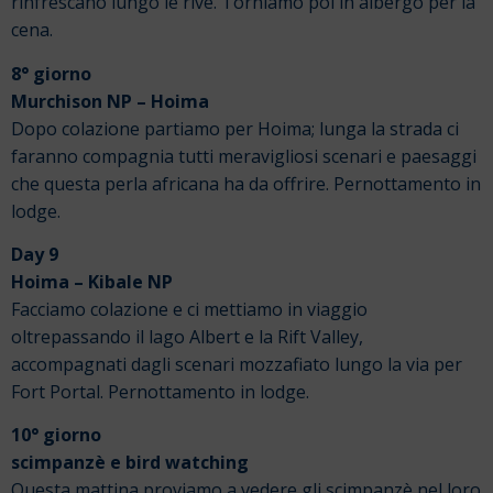
rinfrescano lungo le rive. Torniamo poi in albergo per la
cena.
8° giorno
Murchison NP – Hoima
Dopo colazione partiamo per Hoima; lunga la strada ci
faranno compagnia tutti meravigliosi scenari e paesaggi
che questa perla africana ha da offrire. Pernottamento in
lodge.
Day 9
Hoima – Kibale NP
Facciamo colazione e ci mettiamo in viaggio
oltrepassando il lago Albert e la Rift Valley,
accompagnati dagli scenari mozzafiato lungo la via per
Fort Portal. Pernottamento in lodge.
10° giorno
scimpanzè e bird watching
Questa mattina proviamo a vedere gli scimpanzè nel loro