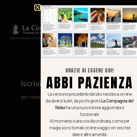
Questo sito non utilizza cookies e non memorizza in alcun modo le tue informazioni
GRAZIE DI ESSERE QUI!
ABBI PAZIENZA
Iscriviti al canale Whatsapp
La versione precedente del sito resisteva on-line
per rimanere aggiornato su viaggi, eventi
da diversi lustri, da pochi giorni
La Compagnia del
e notizie!
Relax
ha una nuova livrea aggiornata e
funzionale.
Al momento è ancora disordinata, come per
CLICCA QUI
magia sono tornati on-line viaggi con vecchie
date e altre amenità.