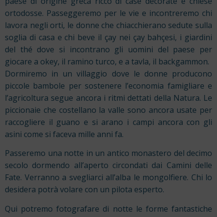
paese di origine greca ricco di case decorate e chiese
ortodosse. Passeggeremo per le vie e incontreremo chi
lavora negli orti, le donne che chiacchierano sedute sulla
soglia di casa e chi beve il çay nei çay bahçesi, i giardini
del thé dove si incontrano gli uomini del paese per
giocare a okey, il ramino turco, e a tavla, il backgammon.
Dormiremo in un villaggio dove le donne producono
piccole bambole per sostenere l’economia famigliare e
l’agricoltura segue ancora i ritmi dettati della Natura. Le
piccionaie che costellano la valle sono ancora usate per
raccogliere il guano e si arano i campi ancora con gli
asini come si faceva mille anni fa.
Passeremo una notte in un antico monastero del decimo
secolo dormendo all’aperto circondati dai Camini delle
Fate. Verranno a svegliarci all’alba le mongolfiere. Chi lo
desidera potrà volare con un pilota esperto.
Qui potremo fotografare di notte le forme fantastiche