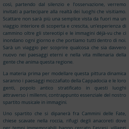
così, partendo dal silenzio e l’osservazione, verremo
invitati a partecipare alla realtà dei luoghi che visitiamo.
Scattare non sarà più una semplice vista da fuori ma un
viaggio interiore di scoperta e crescita, un’esperienza di
cammino oltre gli stereotipi e le immagini déjà-vu che ci
inondano ogni giorno e che portiamo tutti dentro di noi.
Sarà un viaggio per scoprire qualcosa che sia davvero
nuovo nei paesaggi eterni e nella vita millenaria della
gente che anima questa regione.
La materia prima per modellare questa pittura dinamica
saranno i paesaggi mozzafiato della Cappadocia e le loro
genti, popolo antico stratificato in questi luoghi
attraverso i millenni, contrappunto essenziale del nostro
spartito musicale in immagini.
Uno spartito che si dipanerà fra Cammini delle Fate,
chiese scavate nella roccia, rifugi degli anacoreti dove
per tempi immemorabili hanno cercato l’ascesi, villaggi