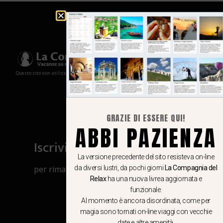
Questo sito non utilizza cookies e non memorizza in alcun modo le tue informazioni
GRAZIE DI ESSERE QUI!
ABBI PAZIENZA
Iscriviti al canale Whatsapp
La versione precedente del sito resisteva on-line
da diversi lustri, da pochi giorni
La Compagnia del
per rimanere aggiornato su viaggi, eventi
Relax
ha una nuova livrea aggiornata e
e notizie!
funzionale.
Al momento è ancora disordinata, come per
CLICCA QUI
magia sono tornati on-line viaggi con vecchie
date e altre amenità.