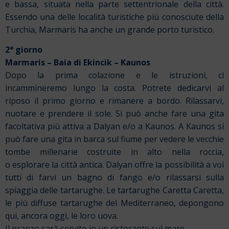
e bassa, situata nella parte settentrionale della città.
Essendo una delle località turistiche più conosciute della
Turchia, Marmaris ha anche un grande porto turistico.
2° giorno
Marmaris – Baia di Ekincik – Kaunos
Dopo la prima colazione e le istruzioni, ci
incammineremo lungo la costa. Potrete dedicarvi al
riposo il primo giorno e rimanere a bordo. Rilassarvi,
nuotare e prendere il sole. Si può anche fare una gita
facoltativa più attiva a Dalyan e/o a Kaunos. A Kaunos si
può fare una gita in barca sul fiume per vedere le vecchie
tombe millenarie costruite in alto nella roccia,
o esplorare la città antica. Dalyan offre la possibilità a voi
tutti di farvi un bagno di fango e/o rilassarsi sulla
spiaggia delle tartarughe. Le tartarughe Caretta Caretta,
le più diffuse tartarughe del Mediterraneo, depongono
qui, ancora oggi, le loro uova.
Il pranzo sarà servito in un ristorante sul mare.