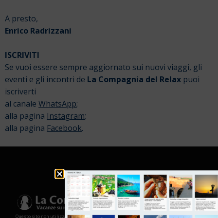
A presto,
Enrico Radrizzani
ISCRIVITI
Se vuoi essere sempre aggiornato sui nuovi viaggi, gli
eventi e gli incontri de
La Compagnia del Relax
puoi
iscriverti
al canale
WhatsApp
;
alla pagina
Instagram
;
alla pagina
Facebook
.
Questo sito non utilizza cookies e non memorizza in alcun modo le tue informazioni