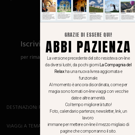
GRAZIE DI ESSERE QUI!
ABBI PAZIENZA
Iscriviti al canale Whatsapp
per rimanere aggiornato su viaggi, eventi
La versione precedente del sito resisteva on-line
e notizie!
da diversi lustri, da pochi giorni
La Compagnia del
Relax
ha una nuova livrea aggiornata e
funzionale.
CLICCA QUI
Al momento è ancora disordinata, come per
magia sono tornati on-line viaggi con vecchie
date e altre amenità.
Col tempo migliorerà tutto!
DESTINAZIONI PRINCIPALI
Foto, calendario partenze, newsletter, link, un
lavoro
immane per mettere on-line il mezzo migliaio di
VIAGGI A TEMA
pagine che comporranno il sito.