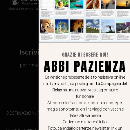
Questo sito non utilizza cookies e non memorizza in alcun modo le tue informazioni
Iscriviti al canale Whatsapp
GRAZIE DI ESSERE QUI!
ABBI PAZIENZA
per rimanere aggiornato su viaggi, eventi
e notizie!
La versione precedente del sito resisteva on-line
da diversi lustri, da pochi giorni
La Compagnia del
CLICCA QUI
Relax
ha una nuova livrea aggiornata e
funzionale.
Al momento è ancora disordinata, come per
magia sono tornati on-line viaggi con vecchie
DESTINAZIONI PRINCIPALI
date e altre amenità.
Col tempo migliorerà tutto!
Foto, calendario partenze, newsletter, link, un