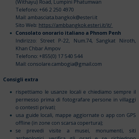
(Withayu) Road, Lumpini Phatumwan
Telefono: +66 2 250 4970
Mail: ambasciata.bangkok@esteri.it
Sito Web:
https://ambbangkok.esteri.it/it/
Consolato onorario italiano a Phnom Penh
Indirizzo: Street P-22, Num.74, Sangkat Niroth,
Khan Chbar Ampov
Telefono: +855(0) 17 540 544
Mail: consolare.cambogia@gmail.com
Consigli extra
rispettiamo le usanze locali e chiediamo sempre il
permesso prima di fotografare persone in villaggi
o contesti privati;
usa guide locali, mappe aggiornate o app con GPS
offline (in zone con scarsa copertura);
se prevedi visite a musei, monumenti, siti
archeologici, verifica gli orari e se richiedono