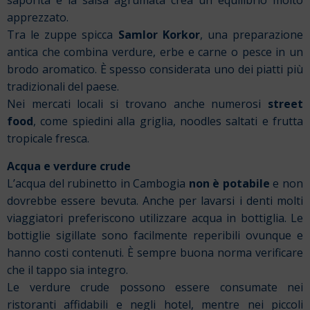
saporita e la salsa agrumata crea un equilibrio molto
apprezzato.
Tra le zuppe spicca
Samlor Korkor
, una preparazione
antica che combina verdure, erbe e carne o pesce in un
brodo aromatico. È spesso considerata uno dei piatti più
tradizionali del paese.
Nei mercati locali si trovano anche numerosi
street
food
, come spiedini alla griglia, noodles saltati e frutta
tropicale fresca.
Acqua e verdure crude
L’acqua del rubinetto in Cambogia
non è potabile
e non
dovrebbe essere bevuta. Anche per lavarsi i denti molti
viaggiatori preferiscono utilizzare acqua in bottiglia.
Le
bottiglie sigillate sono facilmente reperibili ovunque e
hanno costi contenuti. È sempre buona norma verificare
che il tappo sia integro.
Le verdure crude possono essere consumate nei
ristoranti affidabili e negli hotel, mentre nei piccoli