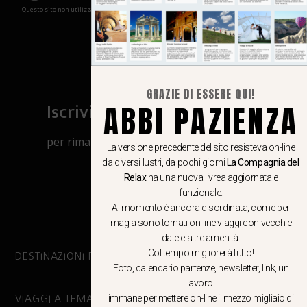
Questo sito non utilizza cookies e non memorizza in alcun modo le tue informazioni
GRAZIE DI ESSERE QUI!
Iscriviti al canale Whatsapp
ABBI PAZIENZA
per rimanere aggiornato su viaggi, eventi
La versione precedente del sito resisteva on-line
e notizie!
da diversi lustri, da pochi giorni
La Compagnia del
Relax
ha una nuova livrea aggiornata e
funzionale.
CLICCA QUI
Al momento è ancora disordinata, come per
magia sono tornati on-line viaggi con vecchie
date e altre amenità.
Col tempo migliorerà tutto!
DESTINAZIONI PRINCIPALI
Foto, calendario partenze, newsletter, link, un
lavoro
immane per mettere on-line il mezzo migliaio di
VIAGGI A TEMA