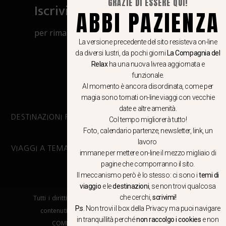
GRAZIE DI ESSERE QUI!
Iscriviti al canale Whatsapp
ABBI PAZIENZA
per rimanere aggiornato su viaggi, eventi
La versione precedente del sito resisteva on-line
e notizie!
da diversi lustri, da pochi giorni
La Compagnia del
Relax
ha una nuova livrea aggiornata e
CLICCA QUI
funzionale.
Al momento è ancora disordinata, come per
magia sono tornati on-line viaggi con vecchie
date e altre amenità.
DESTINAZIONI PRINCIPALI
Col tempo migliorerà tutto!
Foto, calendario partenze, newsletter, link, un
lavoro
VIAGGI A TEMA
immane per mettere on-line il mezzo migliaio di
pagine che comporranno il sito.
Il meccanismo però è lo stesso: ci sono i
temi di
viaggio
e le
destinazioni
, se non trovi qualcosa
che cerchi,
scrivimi!
Tutti i diritti riservati. E’ vietata la copia e la riproduzione dei
P.s
. Non trovi il box della Privacy ma
puoi navigare
contenuti in qualsiasi modo o forma. – COPYRIGHT ©LA
in tranquillità
perché
non raccolgo i cookies
e non
COMPAGNIA DEL RELAX – Made in Springfield srl