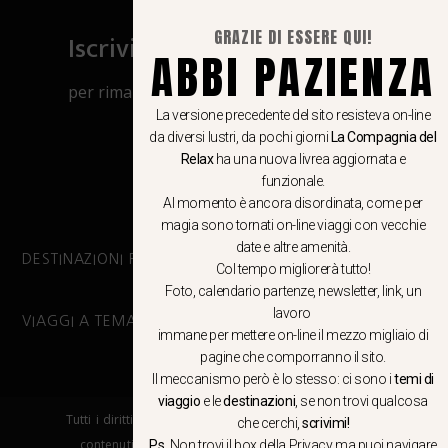
GRAZIE DI ESSERE QUI!
Iscriviti al canale Whatsapp
ABBI PAZIENZA
per rimanere aggiornato su viaggi, eventi
e notizie!
La versione precedente del sito resisteva on-line
da diversi lustri, da pochi giorni
La Compagnia del
Relax
ha una nuova livrea aggiornata e
CLICCA QUI
funzionale.
Al momento è ancora disordinata, come per
magia sono tornati on-line viaggi con vecchie
date e altre amenità.
DESTINAZIONI PRINCIPALI
Col tempo migliorerà tutto!
Foto, calendario partenze, newsletter, link, un
lavoro
VIAGGI A TEMA
immane per mettere on-line il mezzo migliaio di
pagine che comporranno il sito.
Il meccanismo però è lo stesso: ci sono i
temi di
viaggio
e le
destinazioni
, se non trovi qualcosa
Tutti i diritti riservati. E’ vietata la copia e la riproduzione dei
che cerchi,
scrivimi!
contenuti in qualsiasi modo o forma. – COPYRIGHT ©LA
P.s
. Non trovi il box della Privacy ma
puoi navigare