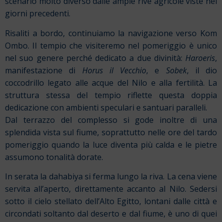
scenario molto diverso dalle ampie rive agricole viste nei
giorni precedenti.
Risaliti a bordo, continuiamo la navigazione verso Kom
Ombo. Il tempio che visiteremo nel pomeriggio è unico
nel suo genere perché dedicato a due divinità:
Haroeris
,
manifestazione di
Horus il Vecchio
, e
Sobek
, il dio
coccodrillo legato alle acque del Nilo e alla fertilità. La
struttura stessa del tempio riflette questa doppia
dedicazione con ambienti speculari e santuari paralleli.
Dal terrazzo del complesso si gode inoltre di una
splendida vista sul fiume, soprattutto nelle ore del tardo
pomeriggio quando la luce diventa più calda e le pietre
assumono tonalità dorate.
In serata la dahabiya si ferma lungo la riva. La cena viene
servita all’aperto, direttamente accanto al Nilo. Sedersi
sotto il cielo stellato dell’Alto Egitto, lontani dalle città e
circondati soltanto dal deserto e dal fiume, è uno di quei