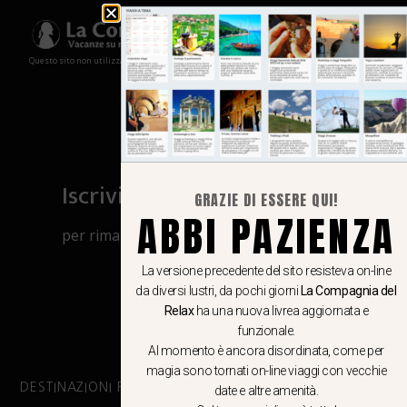
Questo sito non utilizza cookies e non memorizza in alcun modo le tue informazioni
Iscriviti al canale Whatsapp
GRAZIE DI ESSERE QUI!
ABBI PAZIENZA
per rimanere aggiornato su viaggi, eventi
e notizie!
La versione precedente del sito resisteva on-line
da diversi lustri, da pochi giorni
La Compagnia del
CLICCA QUI
Relax
ha una nuova livrea aggiornata e
funzionale.
Al momento è ancora disordinata, come per
magia sono tornati on-line viaggi con vecchie
DESTINAZIONI PRINCIPALI
date e altre amenità.