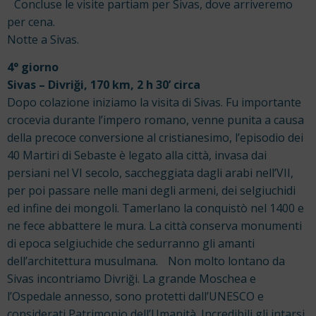
Concluse le visite partiam per Sivas, dove arriveremo
per cena.
Notte a Sivas.
4° giorno
Sivas – Divriği, 170 km, 2 h 30’ circa
Dopo colazione iniziamo la visita di Sivas. Fu importante
crocevia durante l’impero romano, venne punita a causa
della precoce conversione al cristianesimo, l’episodio dei
40 Martiri di Sebaste è legato alla città, invasa dai
persiani nel VI secolo, saccheggiata dagli arabi nell’VII,
per poi passare nelle mani degli armeni, dei selgiuchidi
ed infine dei mongoli. Tamerlano la conquistò nel 1400 e
ne fece abbattere le mura. La città conserva monumenti
di epoca selgiuchide che sedurranno gli amanti
dell’architettura musulmana. Non molto lontano da
Sivas incontriamo Divriği. La grande Moschea e
l’Ospedale annesso, sono protetti dall’UNESCO e
considerati Patrimonio dell’Umanità. Incredibili gli intarsi