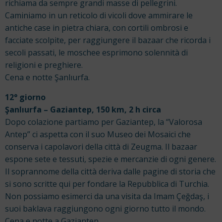
richiama da sempre grandi masse di pellegrini.
Caminiamo in un reticolo di vicoli dove ammirare le
antiche case in pietra chiara, con cortili ombrosi e
facciate scolpite, per raggiungere il bazaar che ricorda i
secoli passati, le moschee esprimono solennità di
religioni e preghiere.
Cena e notte Şanlıurfa.
12° giorno
Şanlıurfa – Gaziantep, 150 km, 2 h circa
Dopo colazione partiamo per Gaziantep, la “Valorosa
Antep” ci aspetta con il suo Museo dei Mosaici che
conserva i capolavori della città di Zeugma. Il bazaar
espone sete e tessuti, spezie e mercanzie di ogni genere.
Il soprannome della città deriva dalle pagine di storia che
si sono scritte qui per fondare la Repubblica di Turchia.
Non possiamo esimerci da una visita da Imam Çeğdaş, i
suoi baklava raggiungono ogni giorno tutto il mondo.
Cena e notte a Gaziantep.