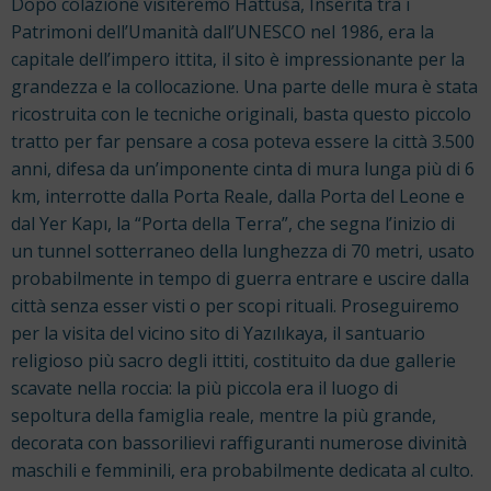
Dopo colazione visiteremo Hattuša, Inserita tra i
Patrimoni dell’Umanità dall’UNESCO nel 1986, era la
capitale dell’impero ittita, il sito è impressionante per la
grandezza e la collocazione. Una parte delle mura è stata
ricostruita con le tecniche originali, basta questo piccolo
tratto per far pensare a cosa poteva essere la città 3.500
anni, difesa da un’imponente cinta di mura lunga più di 6
km, interrotte dalla Porta Reale, dalla Porta del Leone e
dal Yer Kapı, la “Porta della Terra”, che segna l’inizio di
un tunnel sotterraneo della lunghezza di 70 metri, usato
probabilmente in tempo di guerra entrare e uscire dalla
città senza esser visti o per scopi rituali. Proseguiremo
per la visita del vicino sito di Yazılıkaya, il santuario
religioso più sacro degli ittiti, costituito da due gallerie
scavate nella roccia: la più piccola era il luogo di
sepoltura della famiglia reale, mentre la più grande,
decorata con bassorilievi raffiguranti numerose divinità
maschili e femminili, era probabilmente dedicata al culto.