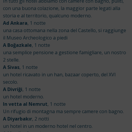
In tutti gli hotel abbiamo con camere con bagno, puliti,
con una buona colazione, la maggior parte legati alla
storia e al territorio, qualcuno moderno.
Ad Ankara
, 1 notte
una casa ottomana nella zona del Castello, si raggiunge
il Museo Archeologico a piedi
A Boğazkale
, 1 notte
una semplice pensione a gestione famigliare, un nostro
2 stelle.
A Sivas
, 1 notte
un hotel ricavato in un han, bazaar coperto, del XVI
secolo.
A Divriği
, 1 notte
un hotel moderno.
In vetta al Nemrut
, 1 notte
Un rifugio di montagna ma sempre camere con bagno.
A Diyarbakır
, 2 notti
un hotel in un moderno hotel nel centro.