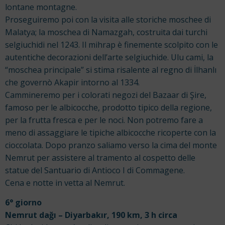
lontane montagne.
Proseguiremo poi con la visita alle storiche moschee di
Malatya; la moschea di Namazgah, costruita dai turchi
selgiuchidi nel 1243. Il mihrap è finemente scolpito con le
autentiche decorazioni dell’arte selgiuchide. Ulu cami, la
“moschea principale” si stima risalente al regno di İlhanlı
che governò Akapir intorno al 1334.
Cammineremo per i colorati negozi del Bazaar di Şire,
famoso per le albicocche, prodotto tipico della regione,
per la frutta fresca e per le noci. Non potremo fare a
meno di assaggiare le tipiche albicocche ricoperte con la
cioccolata. Dopo pranzo saliamo verso la cima del monte
Nemrut per assistere al tramento al cospetto delle
statue del Santuario di Antioco I di Commagene.
Cena e notte in vetta al Nemrut.
6° giorno
Nemrut dağı – Diyarbakır, 190 km, 3 h circa