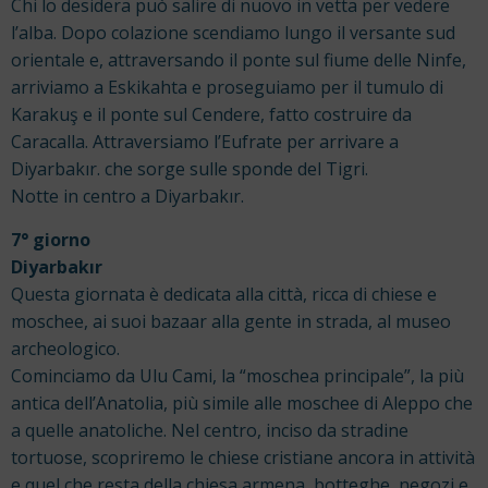
Chi lo desidera può salire di nuovo in vetta per vedere
l’alba. Dopo colazione scendiamo lungo il versante sud
orientale e, attraversando il ponte sul fiume delle Ninfe,
arriviamo a Eskikahta e proseguiamo per il tumulo di
Karakuş e il ponte sul Cendere, fatto costruire da
Caracalla. Attraversiamo l’Eufrate per arrivare a
Diyarbakır. che sorge sulle sponde del Tigri.
Notte in centro a Diyarbakır.
7° giorno
Diyarbakır
Questa giornata è dedicata alla città, ricca di chiese e
moschee, ai suoi bazaar alla gente in strada, al museo
archeologico.
Cominciamo da Ulu Cami, la “moschea principale”, la più
antica dell’Anatolia, più simile alle moschee di Aleppo che
a quelle anatoliche. Nel centro, inciso da stradine
tortuose, scopriremo le chiese cristiane ancora in attività
e quel che resta della chiesa armena, botteghe, negozi e