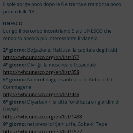
il sole sorge poco dopo le 6 e trenta e tramonta poco
prima delle 18.
UNESCO
Lungo il percorso incontriamo 5 siti UNESCO che
rendono ancora più interessante il viaggio:
2° giorno:
Boğazkale, Hattusa, la capitale degli ittiti
https://whc.unesco.org/en/list/377
4° giorno:
Divriği, la moschea e l’ospedale
https://whc.unesco.org/en/list/358
5° giorno:
Nemrut dağı, il santuario di Antioco I di
Commagene
https://whc.unesco.org/en/list/448
6° giorno:
Diyarbakır: la città fortificata e i giardini di
Hevsel
https://whc.unesco.org/en/list/1488
9° giorno:
nei pressi di Şanlıurfa, Gobekli Tepe
https://whc.unesco.org/en/list/1572