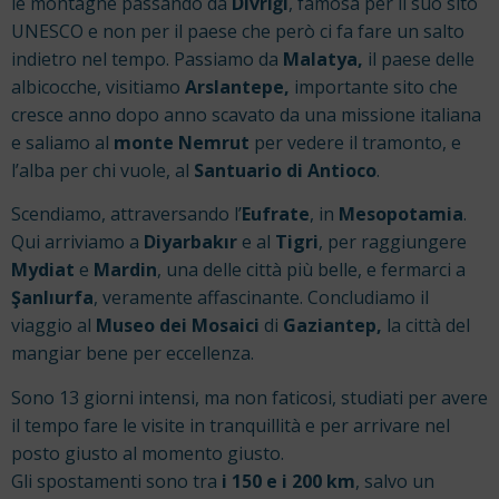
le montagne passando da
Divriği
, famosa per il suo sito
UNESCO e non per il paese che però ci fa fare un salto
indietro nel tempo. Passiamo da
Malatya,
il paese delle
albicocche, visitiamo
Arslantepe,
importante sito che
cresce anno dopo anno scavato da una missione italiana
e saliamo al
monte Nemrut
per vedere il tramonto, e
l’alba per chi vuole, al
Santuario di Antioco
.
Scendiamo, attraversando l’
Eufrate
, in
Mesopotamia
.
Qui arriviamo a
Diyarbakır
e al
Tigri
, per raggiungere
Mydiat
e
Mardin
, una delle città più belle, e fermarci a
Şanlıurfa
, veramente affascinante. Concludiamo il
viaggio al
Museo dei Mosaici
di
Gaziantep,
la città del
mangiar bene per eccellenza.
Sono 13 giorni intensi, ma non faticosi, studiati per avere
il tempo fare le visite in tranquillità e per arrivare nel
posto giusto al momento giusto.
Gli spostamenti sono tra
i 150 e i 200 km
, salvo un