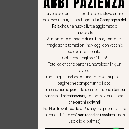
ABBI PAZIENZA
La versione precedente del sito resisteva on-line
da diversi lustri, da pochi giorni
La Compagnia del
Relax
ha una nuova livrea aggiornata e
funzionale.
Al momento è ancora disordinata, come per
magia sono tornati on-line viaggi con vecchie
date e altre amenità.
Col tempo migliorerà tutto!
Foto, calendario partenze, newsletter, link, un
lavoro
immane per mettere on-line il mezzo migliaio di
pagine che comporranno il sito.
Il meccanismo però è lo stesso: ci sono i
temi di
viaggio
e le
destinazioni
, se non trovi qualcosa
che cerchi,
scrivimi!
P.s
. Non trovi il box della Privacy ma
puoi navigare
in tranquillità
perché
non raccolgo i cookies
e non
uso olio di palma ;)