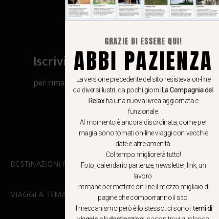
GRAZIE DI ESSERE QUI!
ABBI PAZIENZA
Iscriviti al canale Whatsapp
La versione precedente del sito resisteva on-line
per rimanere aggiornato su viaggi, eventi
da diversi lustri, da pochi giorni
La Compagnia del
e notizie!
Relax
ha una nuova livrea aggiornata e
funzionale.
CLICCA QUI
Al momento è ancora disordinata, come per
magia sono tornati on-line viaggi con vecchie
date e altre amenità.
Col tempo migliorerà tutto!
DESTINAZIONI PRINCIPALI
Foto, calendario partenze, newsletter, link, un
lavoro
immane per mettere on-line il mezzo migliaio di
VIAGGI A TEMA
pagine che comporranno il sito.
Il meccanismo però è lo stesso: ci sono i
temi di
viaggio
e le
destinazioni
, se non trovi qualcosa