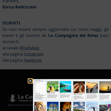
A presto,
Enrico Radrizzani
ISCRIVITI
Se vuoi essere sempre aggiornato sui nuovi viaggi, gli
eventi e gli incontri de
La Compagnia del Relax
puoi
iscriverti:
al canale
WhatsApp
;
alla pagina
Instagram
;
alla pagina
Facebook
.
Questo sito non utilizza cookies e non memorizza in alcun modo le tue informazioni