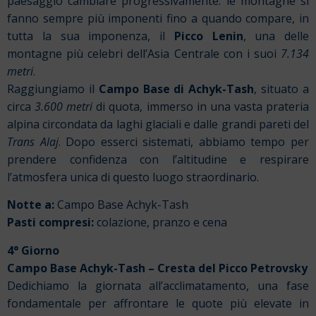
paesaggio cambiare progressivamente: le montagne si
fanno sempre più imponenti fino a quando compare, in
tutta la sua imponenza, il
Picco Lenin
, una delle
montagne più celebri dell’Asia Centrale con i suoi
7.134
metri
.
Raggiungiamo il
Campo Base di Achyk-Tash
, situato a
circa
3.600 metri
di quota, immerso in una vasta prateria
alpina circondata da laghi glaciali e dalle grandi pareti del
Trans Alaj
. Dopo esserci sistemati, abbiamo tempo per
prendere confidenza con l’altitudine e respirare
l’atmosfera unica di questo luogo straordinario.
Notte a:
Campo Base Achyk-Tash
Pasti compresi:
colazione, pranzo e cena
4° Giorno
Campo Base Achyk-Tash – Cresta del Picco Petrovsky
Dedichiamo la giornata all’acclimatamento, una fase
fondamentale per affrontare le quote più elevate in