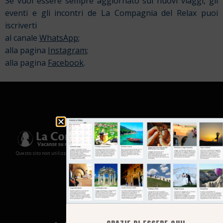
Se vuoi essere sempre aggiornato sui nuovi viaggi, gli
eventi e gli incontri de La Compagnia del Relax puoi
iscriverti
al canale
WhatsApp
;
alla pagina
Instagram
;
alla pagina
Facebook
.
Questo sito non utilizza cookies e non memorizza in alcun modo le tue informazioni