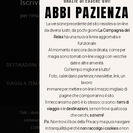
Iscriviti al canale Whatsapp
GRAZIE DI ESSERE QUI!
ABBI PAZIENZA
per rimanere aggiornato su viaggi, eventi
e notizie!
La versione precedente del sito resisteva on-line
da diversi lustri, da pochi giorni
La Compagnia del
Relax
ha una nuova livrea aggiornata e
CLICCA QUI
funzionale.
Al momento è ancora disordinata, come per
magia sono tornati on-line viaggi con vecchie
date e altre amenità.
DESTINAZIONI PRINCIPALI
Col tempo migliorerà tutto!
Foto, calendario partenze, newsletter, link, un
lavoro
VIAGGI A TEMA
immane per mettere on-line il mezzo migliaio di
pagine che comporranno il sito.
Il meccanismo però è lo stesso: ci sono i
temi di
viaggio
e le
destinazioni
, se non trovi qualcosa
Tutti i diritti riservati. E’ vietata la copia e la riproduzione dei
che cerchi,
scrivimi!
contenuti in qualsiasi modo o forma. – COPYRIGHT ©LA
P.s
. Non trovi il box della Privacy ma
puoi navigare
COMPAGNIA DEL RELAX – Made in Springfield srl
in tranquillità
perché
non raccolgo i cookies
e non