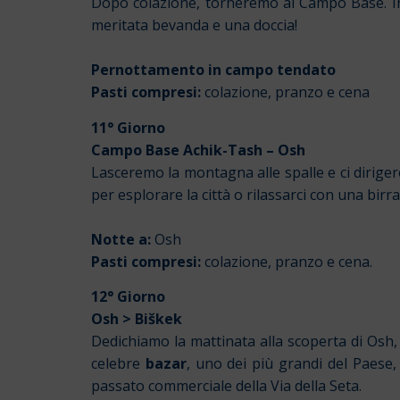
Dopo colazione, torneremo al Campo Base. Ini
meritata bevanda e una doccia!
Pernottamento in campo tendato
Pasti compresi:
colazione, pranzo e cena
11° Giorno
Campo Base Achik-Tash – Osh
Lasceremo la montagna alle spalle e ci dirigere
per esplorare la città o rilassarci con una birra
Notte a:
Osh
Pasti compresi:
colazione, pranzo e cena.
12° Giorno
Osh > Biškek
Dedichiamo la mattinata alla scoperta di Osh, 
celebre
bazar
, uno dei più grandi del Paese, 
passato commerciale della Via della Seta.