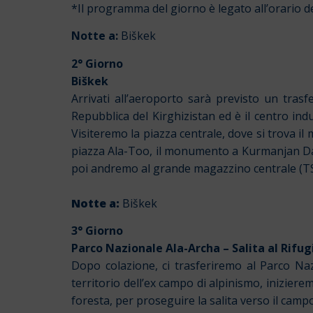
*Il programma del giorno è legato all’orario de
Notte a:
Biškek
2° Giorno
Biškek
Arrivati all’aeroporto sarà previsto un trasf
Repubblica del Kirghizistan ed è il centro indus
Visiteremo la piazza centrale, dove si trova 
piazza Ala-Too, il monumento a Kurmanjan Datka 
poi andremo al grande magazzino centrale (T
Notte a:
Biškek
3° Giorno
Parco Nazionale Ala-Archa – Salita al Rifu
Dopo colazione, ci trasferiremo al Parco Naz
territorio dell’ex campo di alpinismo, inizierem
foresta, per proseguire la salita verso il campo 