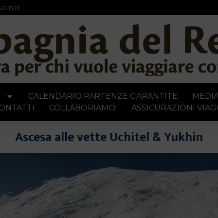
ax.net
I
CALENDARIO PARTENZE GARANTITE
MEDI
ONTATTI
COLLABORIAMO!
ASSICURAZIONI VIAG
Ascesa alle vette Uchitel & Yukhin