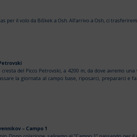
as per il volo da Biškek a Osh. All’arrivo a Osh, ci trasferi
Petrovski
 cresta del Picco Petrovski, a 4200 m, da dove avremo una v
ssare la giornata al campo base, riposarci, prepararci e far
vennikov – Campo 1
nin. Dopo colazione, saliremo al “Campo 1” passando per il 