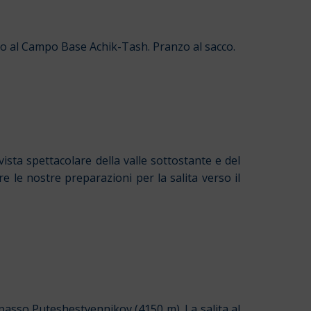
remo al Campo Base Achik-Tash. Pranzo al sacco.
ista spettacolare della valle sottostante e del
e le nostre preparazioni per la salita verso il
passo Puteshestvennikov (4150 m). La salita al