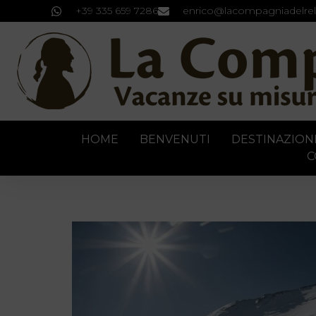
+39 335 659 7286
enrico@lacompagniadelrel
HOME
BENVENUTI
DESTINAZION
C