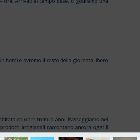
4 ore. Arrivati al campo base, ci godremo una
in hotel e avremo il resto della giornata libero
 abitata da oltre tremila anni. Passeggiamo nel
 prodotti artigianali raccontano ancora oggi il