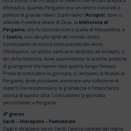
ricca storia, che ci trasporta indietro nel tempo all’epoca
ellenistica, quando Pergamo era un centro culturale e
politico di grande rilievo. Esploriamo l’
Acropoli
, dove ci
attende il celebre altare di Zeus, la
biblioteca di
Pergamo
, che fu seconda solo a quella di Alessandria, e
il
teatro
, uno dei più ripidi del mondo antico.
Continuiamo la nostra visita scendendo verso
l’Asclepeion, un antico santuario dedicato ad Asclepio, il
dio della medicina, dove apprendiamo le antiche pratiche
di guarigione che hanno reso questo luogo famoso.
Prima di concludere la giornata, ci rechiamo al Museo di
Pergamo, dove possiamo ammirare una collezione di
reperti che testimoniano la grandezza e l’importanza
storica di questa città. Concludiamo la giornata
pernottando a Pergamo.
4° giorno
Sardi – Hierapolis – Pamukkale
Oggi ci dirigiamo verso Sardi, l’antica capitale del regno