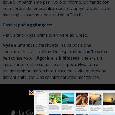
dove ci imbarchiamo per il volo di ritorno, portando con
noi ricordi indimenticabili di questo viaggio attraverso le
meraviglie storiche e naturali della Turchia.
Cosa si può aggiungere:
– la visita di Nysa prima di arrivare ad Efeso.
Nysa
è un’antica città situata in una posizione
spettacolare tra le colline. Qui esploriamo l’
anfiteatro
ben conservato, l’
Agorà
, e la
biblioteca
, che era un
importante centro culturale dell’epoca. Nysa offre
un’immersione nell’architettura e nella vita quotidiana
dell’antichità, con una cornice naturale mozzafiato.