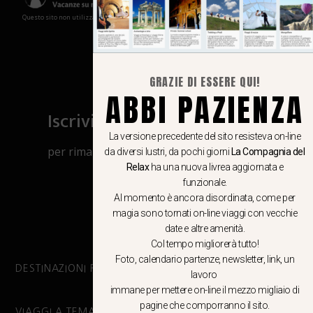
Questo sito non utilizza cookies e non memorizza in alcun modo le tue informazioni
GRAZIE DI ESSERE QUI!
ABBI PAZIENZA
Iscriviti al canale Whatsapp
La versione precedente del sito resisteva on-line
per rimanere aggiornato su viaggi, eventi
da diversi lustri, da pochi giorni
La Compagnia del
Relax
ha una nuova livrea aggiornata e
e notizie!
funzionale.
Al momento è ancora disordinata, come per
CLICCA QUI
magia sono tornati on-line viaggi con vecchie
date e altre amenità.
Col tempo migliorerà tutto!
Foto, calendario partenze, newsletter, link, un
DESTINAZIONI PRINCIPALI
lavoro
immane per mettere on-line il mezzo migliaio di
pagine che comporranno il sito.
VIAGGI A TEMA