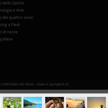
i dello Spirito
ologia e Arte
i dei quattro sensi
ing a Piedi
i di nozze
olfiere
©LA COMPAGNIA DEL RELAX – Made in Springfield srl