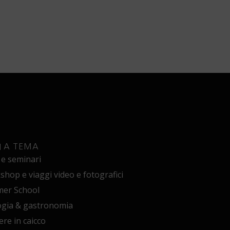
I A TEMA
 e seminari
hop e viaggi video e fotografici
er School
ogia & gastronomia
ere in caicco