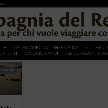
ax.net
I
CALENDARIO PARTENZE GARANTITE
MEDI
ONTATTI
COLLABORIAMO!
ASSICURAZIONI VIAG
12 GIORNI
e: le