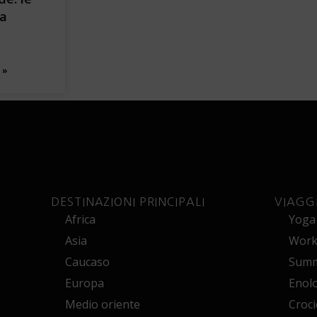
la
 »
DESTINAZIONI PRINCIPALI
VIAGG
Africa
Yoga
Asia
Works
Caucaso
Summ
Europa
Enol
Medio oriente
Croci