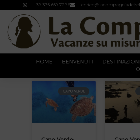
+39 335 659 7286
enrico@lacompagniadelrel
HOME
BENVENUTI
DESTINAZION
C
CAPO VERDE
Capo Verde:
Capo Verd