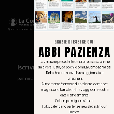
Questo sito non utilizza cookies e non memorizza in alcun modo le tue informazioni
GRAZIE DI ESSERE QUI!
ABBI PAZIENZA
La versione precedente del sito resisteva on-line
Iscriviti al canale Whatsapp
da diversi lustri, da pochi giorni
La Compagnia del
Relax
ha una nuova livrea aggiornata e
per rimanere aggiornato su viaggi, eventi
funzionale.
e notizie!
Al momento è ancora disordinata, come per
magia sono tornati on-line viaggi con vecchie
date e altre amenità.
CLICCA QUI
Col tempo migliorerà tutto!
Foto, calendario partenze, newsletter, link, un
lavoro