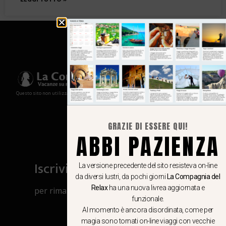
Questo sito non utilizza cookies e non memorizza in alcun modo le tue informazioni
GRAZIE DI ESSERE QUI!
ABBI PAZIENZA
Iscriviti al canale Whatsapp
La versione precedente del sito resisteva on-line
da diversi lustri, da pochi giorni
La Compagnia del
Relax
ha una nuova livrea aggiornata e
per rimanere aggiornato su viaggi, eventi
funzionale.
e notizie!
Al momento è ancora disordinata, come per
magia sono tornati on-line viaggi con vecchie