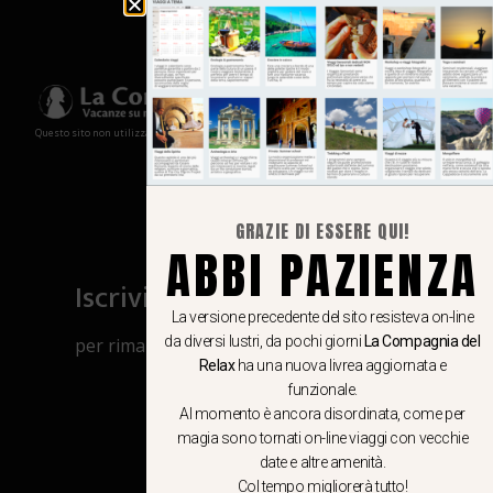
Questo sito non utilizza cookies e non memorizza in alcun modo le tue informazioni
GRAZIE DI ESSERE QUI!
ABBI PAZIENZA
Iscriviti al canale Whatsapp
La versione precedente del sito resisteva on-line
da diversi lustri, da pochi giorni
La Compagnia del
per rimanere aggiornato su viaggi, eventi
Relax
ha una nuova livrea aggiornata e
e notizie!
funzionale.
Al momento è ancora disordinata, come per
CLICCA QUI
magia sono tornati on-line viaggi con vecchie
date e altre amenità.
Col tempo migliorerà tutto!