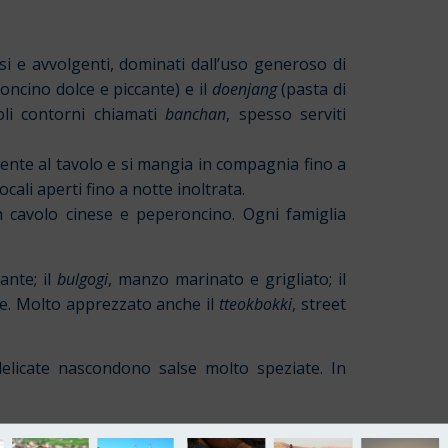
isi e avvolgenti, dominati dall’uso generoso di
ncino dolce e piccante) e il
doenjang
(pasta di
oli contorni chiamati
banchan
, spesso serviti
mente al tavolo e si mangia in compagnia fino a
cali aperti fino a notte inoltrata.
 cavolo cinese e peperoncino. Ogni famiglia
ante; il
bulgogi
, manzo marinato e grigliato; il
ure. Molto apprezzato anche il
tteokbokki
, street
elicate nascondono salse molto speziate. In