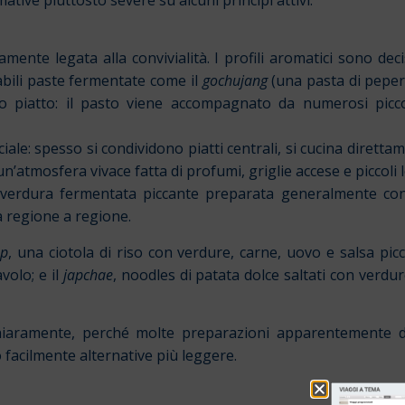
ente legata alla convivialità. I profili aromatici sono dec
abili paste fermentate come il
gochujang
(una pasta di pepero
o piatto: il pasto viene accompagnato da numerosi picc
e: spesso si condividono piatti centrali, si cucina diretta
n’atmosfera vivace fatta di profumi, griglie accese e piccoli lo
 verdura fermentata piccante preparata generalmente con
a regione a regione.
ap
, una ciotola di riso con verdure, carne, uovo e salsa picc
volo; e il
japchae
, noodles di patata dolce saltati con verd
chiaramente, perché molte preparazioni apparentemente d
o facilmente alternative più leggere.