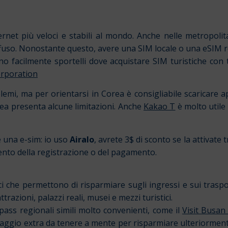
rnet più veloci e stabili al mondo. Anche nelle metropolita
ffuso. Nonostante questo, avere una SIM locale o una eSIM r
no facilmente sportelli dove acquistare SIM turistiche con tr
rporation
mi, ma per orientarsi in Corea è consigliabile scaricare a
ea presenta alcune limitazioni. Anche
Kakao T
è molto utile 
e una e-sim: io uso
Airalo
, avrete 3$ di sconto se la attivate 
to della registrazione o del pagamento.
ci che permettono di risparmiare sugli ingressi e sui traspo
trazioni, palazzi reali, musei e mezzi turistici.
 pass regionali simili molto convenienti, come il
Visit Busan
iaggio extra da tenere a mente per risparmiare ulteriormente è