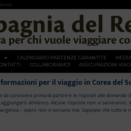
ax.net
I
CALENDARIO PARTENZE GARANTITE
MEDI
ONTATTI
COLLABORIAMO!
ASSICURAZIONI VIAG
nformazioni per il viaggio in Corea del S
ie da conoscere prima di partire e le risposte alle domande 
a aggiungerò all’elenco. Alcune risposte non vi serviranno,
genza – spero non vi servano mai. Sappiate che tutte le rispo