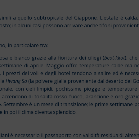
 simili a quello subtropicale del Giappone. L’estate è cal
to; in alcuni casi possono arrivare anche tifoni provenienti 
o, in particolare tra:
sa e bianco grazie alla fioritura dei ciliegi (
beot-kkot
), che
ettimane di aprile. Maggio offre temperature calde ma non 
 i prezzi dei voli e degli hotel tendono a salire ed è neces
lla
Hwang Sa
(la polvere gialla proveniente dal deserto del Go
nale, con cieli limpidi, pochissime piogge e temperature f
l si accendono di tonalità rosso fuoco, arancione e oro grazi
. Settembre è un mese di transizione; le prime settimane pos
in poi il clima diventa splendido.
taliani è necessario il passaporto con validità residua di alm