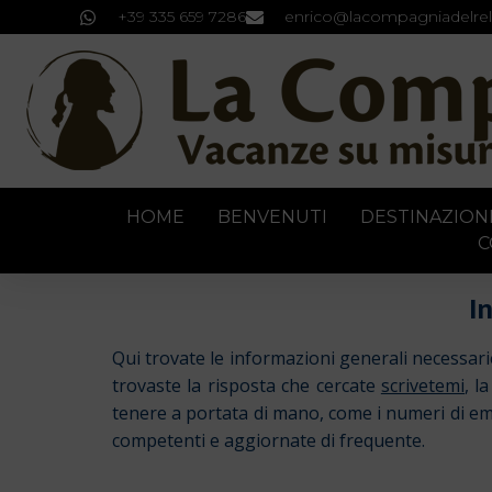
+39 335 659 7286
enrico@lacompagniadelrel
HOME
BENVENUTI
DESTINAZION
C
I
Qui trovate le informazioni generali necessar
trovaste la risposta che cercate
scrivetemi
, l
tenere a portata di mano, come i numeri di emer
competenti e aggiornate di frequente.