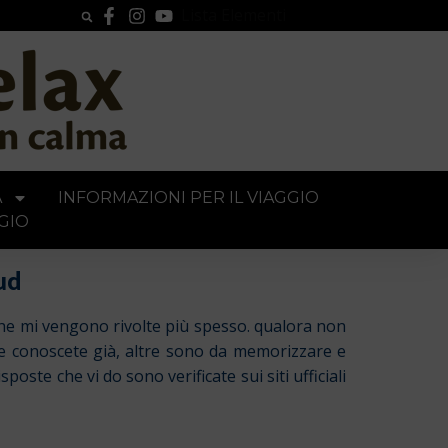
Lista Elementi
A
INFORMAZIONI PER IL VIAGGIO
GIO
ud
che mi vengono rivolte più spesso. qualora non
 le conoscete già, altre sono da memorizzare e
ste che vi do sono verificate sui siti ufficiali