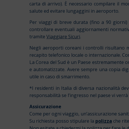
carta di arrivo). È necessario compilare il mo
salute ed evitare lungaggini in aeroporto.
Per viaggi di breve durata (fino a 90 giorni)
controllare eventuali aggiornamenti normativi
tramite
Viaggiare Sicuri
.
Negli aeroporti coreani i controlli risultano m
recapito telefonico locale o internazionale. 
La Corea del Sud è un Paese estremamente orga
e automatizzate. Avere sempre una copia digi
utile in caso di smarrimento.
*I residenti in Italia di diversa nazionalità 
responsabilità se l’ingresso nel paese vi verrà 
Assicurazione
Come per ogni viaggio, un’assicurazione sanitar
Su richiesta posso stipulare la
polizza
che rit
Non esitate a chiedermi la polizza per fare le 