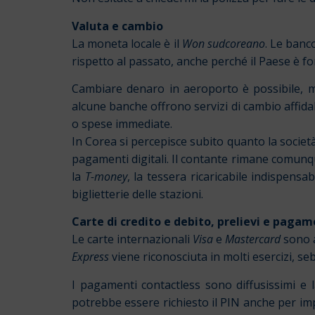
Valuta e cambio
La moneta locale è il
Won sudcoreano
. Le banc
rispetto al passato, anche perché il Paese è f
Cambiare denaro in aeroporto è possibile, ma 
alcune banche offrono servizi di cambio affidab
o spese immediate.
In Corea si percepisce subito quanto la societ
pagamenti digitali. Il contante rimane comunque
la
T-money
, la tessera ricaricabile indispensa
biglietterie delle stazioni.
Carte di credito e debito, prelievi e pagam
Le carte internazionali
Visa
e
Mastercard
sono a
Express
viene riconosciuta in molti esercizi, seb
I pagamenti contactless sono diffusissimi e 
potrebbe essere richiesto il PIN anche per imp