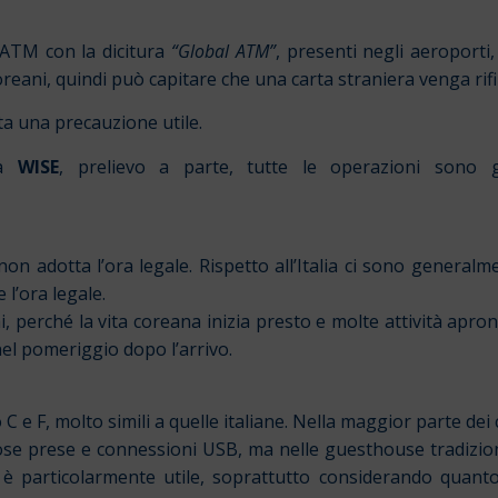
li ATM con la dicitura
“Global ATM”
, presenti negli aeroporti,
reani, quindi può capitare che una carta straniera venga rifi
a una precauzione utile.
ta
WISE
, prelievo a parte, tutte le operazioni sono g
n adotta l’ora legale. Rispetto all’Italia ci sono generalm
 l’ora legale.
rni, perché la vita coreana inizia presto e molte attività apro
 nel pomeriggio dopo l’arrivo.
 C e F, molto simili a quelle italiane. Nella maggior parte dei
e prese e connessioni USB, ma nelle guesthouse tradiziona
è particolarmente utile, soprattutto considerando quanto s