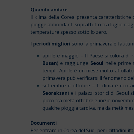
Quando andare
Il clima della Corea presenta caratteristiche
piogge abbondanti soprattutto tra luglio e agos
temperature spesso sotto lo zero.
I
periodi migliori
sono la primavera e l’autunn
aprile e maggio – Il Paese si colora di ro
Busan
) e raggiunge
Seoul
nelle prime s
templi. Aprile è un mese molto affollato,
primavera può verificarsi il fenomeno de
settembre e ottobre – Il clima è eccezio
Seoraksan
) e i palazzi storici di Seou
picco tra metà ottobre e inizio novembre
qualche pioggia tardiva, ma da metà mese 
Documenti
Per entrare in Corea del Sud, per i cittadini i