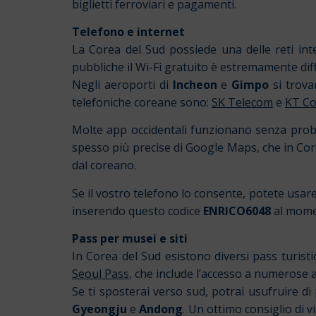
biglietti ferroviari e pagamenti.
Telefono e internet
La Corea del Sud possiede una delle reti inte
pubbliche il Wi-Fi gratuito è estremamente di
Negli aeroporti di
Incheon
e
Gimpo
si trova
telefoniche coreane sono:
SK Telecom
e
KT Co
Molte app occidentali funzionano senza proble
spesso più precise di Google Maps, che in Cor
dal coreano.
Se il vostro telefono lo consente, potete usar
inserendo questo codice
ENRICO6048
al momen
Pass per musei e siti
In Corea del Sud esistono diversi pass turisti
Seoul Pass
, che include l’accesso a numerose at
Se ti sposterai verso sud, potrai usufruire di
Gyeongju
e
Andong
. Un ottimo consiglio di v