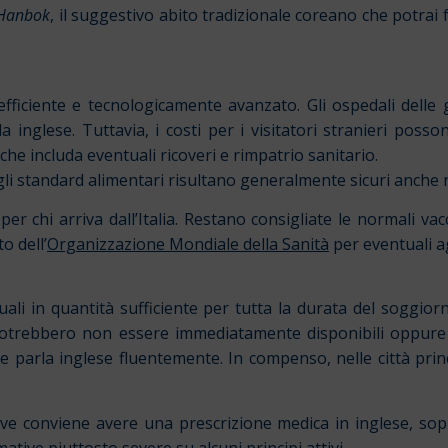
Hanbok
, il suggestivo abito tradizionale coreano che potrai 
ficiente e tecnologicamente avanzato. Gli ospedali delle g
a inglese. Tuttavia, i costi per i visitatori stranieri pos
he includa eventuali ricoveri e rimpatrio sanitario.
li standard alimentari risultano generalmente sicuri anche ne
er chi arriva dall’Italia. Restano consigliate le normali va
o dell’
Organizzazione Mondiale della Sanità
per eventuali a
ali in quantità sufficiente per tutta la durata del soggior
a potrebbero non essere immediatamente disponibili oppure r
parla inglese fluentemente. In compenso, nelle città princi
tive conviene avere una prescrizione medica in inglese, so
tive piuttosto severe su alcuni principi attivi.