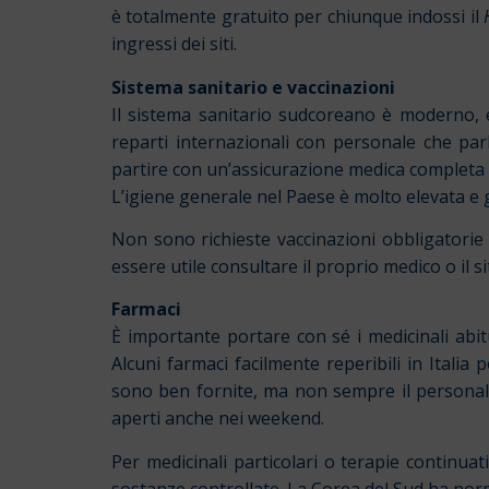
è totalmente gratuito per chiunque indossi il
ingressi dei siti.
Sistema sanitario e vaccinazioni
Il sistema sanitario sudcoreano è moderno, ef
reparti internazionali con personale che parl
partire con un’assicurazione medica completa c
L’igiene generale nel Paese è molto elevata e g
Non sono richieste vaccinazioni obbligatorie p
essere utile consultare il proprio medico o il sit
Farmaci
È importante portare con sé i medicinali abitu
Alcuni farmaci facilmente reperibili in Itali
sono ben fornite, ma non sempre il personale 
aperti anche nei weekend.
Per medicinali particolari o terapie continua
sostanze controllate. La Corea del Sud ha norma