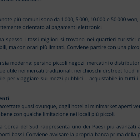
onote più comuni sono da 1.000, 5.000, 10.000 e 50.000 w
ortemente orientato ai pagamenti elettronici.
spesso i tassi migliori si trovano nei quartieri turistici
ili, ma con orari più limitati. Conviene partire con una picco
à sia moderna: persino piccoli negozi, mercatini o distribut
 utile nei mercati tradizionali, nei chioschi di street food, 
bile per viaggiare sui mezzi pubblici – acquistabile in tutti
enti
ccettate quasi ovunque, dagli hotel ai minimarket aperti ve
bene con qualche limitazione nei locali più piccoli.
la Corea del Sud rappresenta uno dei Paesi più avanzati 
orti bassi. Conviene avvisare la propria banca prima della p