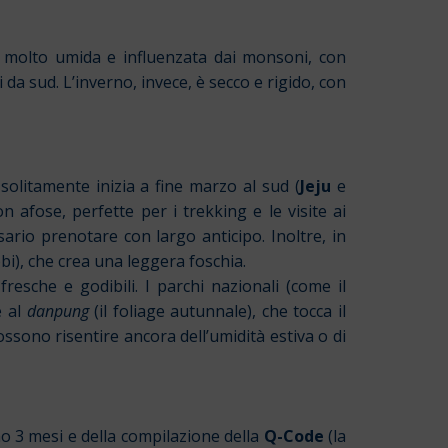
da, molto umida e influenzata dai monsoni, con
da sud. L’inverno, invece, è secco e rigido, con
 solitamente inizia a fine marzo al sud (
Jeju
e
afose, perfette per i trekking e le visite ai
sario prenotare con largo anticipo. Inoltre, in
bi), che crea una leggera foschia.
resche e godibili. I parchi nazionali (come il
e al
danpung
(il foliage autunnale), che tocca il
sono risentire ancora dell’umidità estiva o di
eno 3 mesi e della compilazione della
Q-Code
(la