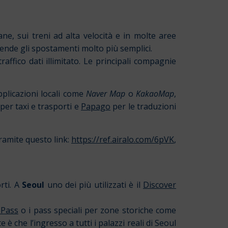
ne, sui treni ad alta velocità e in molte aree
ende gli spostamenti molto più semplici.
affico dati illimitato. Le principali compagnie
pplicazioni locali come
Naver Map
o
KakaoMap
,
per taxi e trasporti e
Papago
per le traduzioni
tramite questo link:
https://ref.airalo.com/6pVK
,
rti. A
Seoul
uno dei più utilizzati è il
Discover
 Pass
o i pass speciali per zone storiche come
 che l’ingresso a tutti i palazzi reali di Seoul