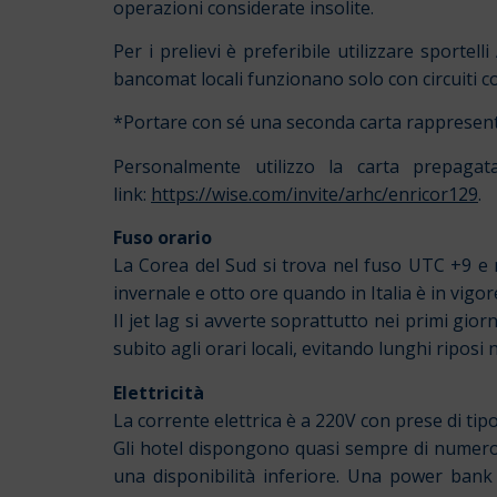
operazioni considerate insolite.
Per i prelievi è preferibile utilizzare sportel
bancomat locali funzionano solo con circuiti co
*Portare con sé una seconda carta rappresent
Personalmente utilizzo la carta prepaga
link:
https://wise.com/invite/arhc/enricor129
.
Fuso orario
La Corea del Sud si trova nel fuso UTC +9 e no
invernale e otto ore quando in Italia è in vigore
Il jet lag si avverte soprattutto nei primi gio
subito agli orari locali, evitando lunghi riposi
Elettricità
La corrente elettrica è a 220V con prese di tipo
Gli hotel dispongono quasi sempre di numeros
una disponibilità inferiore. Una power bank 