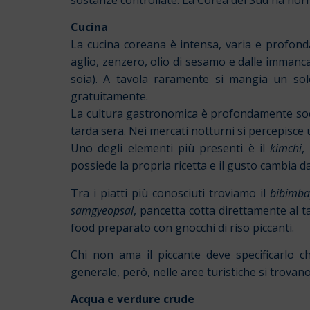
Cucina
La cucina coreana è intensa, varia e profondam
aglio, zenzero, olio di sesamo e dalle immanc
soia). A tavola raramente si mangia un sol
gratuitamente.
La cultura gastronomica è profondamente social
tarda sera. Nei mercati notturni si percepisce u
Uno degli elementi più presenti è il
kimchi
,
possiede la propria ricetta e il gusto cambia d
Tra i piatti più conosciuti troviamo il
bibimb
samgyeopsal
, pancetta cotta direttamente al ta
food preparato con gnocchi di riso piccanti.
Chi non ama il piccante deve specificarlo 
generale, però, nelle aree turistiche si trovan
Acqua e verdure crude