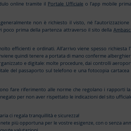
dulo online tramite il
Portale Ufficiale
o l’app mobile prima 
 generalmente non è richiesto il visto, né l’autorizzazion
 poco prima della partenza attraverso il sito della
Ambascia
olto efficienti e ordinati. All’arrivo viene spesso richiesta l
Conviene quindi tenere a portata di mano conferme alberghie
nizzato e digitale: molte procedure, dai controlli aeroportu
tale del passaporto sul telefono e una fotocopia cartacea s
devono fare riferimento alle norme che regolano i rapporti 
negato per non aver rispettato le indicazioni del sito ufficial
ia ci regala tranquillità e sicurezza!
enete più opportuna per le vostre esigenze, con o senza an
dovute valutazioni.