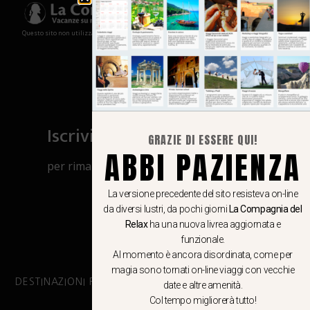
Questo sito non utilizza cookies e non memorizza in alcun modo le tue informazioni
Iscriviti al canale Whatsapp
GRAZIE DI ESSERE QUI!
ABBI PAZIENZA
per rimanere aggiornato su viaggi, eventi
e notizie!
La versione precedente del sito resisteva on-line
da diversi lustri, da pochi giorni
La Compagnia del
CLICCA QUI
Relax
ha una nuova livrea aggiornata e
funzionale.
Al momento è ancora disordinata, come per
magia sono tornati on-line viaggi con vecchie
DESTINAZIONI PRINCIPALI
date e altre amenità.
Col tempo migliorerà tutto!