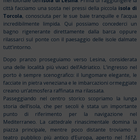
meridionale dell’
isola di Lesina
. Prima di raggiungere la
città facciamo una sosta nei pressi della piccola
isola di
Torcola
, conosciuta per le sue baie tranquille e l’acqua
incredibilmente limpida. Qui possiamo concederci un
bagno rigenerante direttamente dalla barca oppure
rilassarci sul ponte con il paesaggio delle isole dalmate
tutt’intorno.
Dopo pranzo proseguiamo verso Lesina, considerata
una delle località più vivaci dell’Adriatico. L’ingresso nel
porto è sempre scenografico: il lungomare elegante, le
facciate in pietra veneziana e le imbarcazioni ormeggiate
creano un’atmosfera raffinata ma rilassata.
Passeggiando nel centro storico scopriamo la lunga
storia dell’isola, che per secoli è stata un importante
punto di riferimento per la navigazione nel
Mediterraneo. La cattedrale rinascimentale domina la
piazza principale, mentre poco distante troviamo il
teatro pubblico più antico d’Europa, aperto nel
1612
.