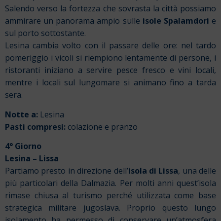
Salendo verso la fortezza che sovrasta la città possiamo
ammirare un panorama ampio sulle
isole Spalamdori
e
sul porto sottostante.
Lesina cambia volto con il passare delle ore: nel tardo
pomeriggio i vicoli si riempiono lentamente di persone, i
ristoranti iniziano a servire pesce fresco e vini locali,
mentre i locali sul lungomare si animano fino a tarda
sera.
Notte a:
Lesina
Pasti compresi:
colazione e pranzo
4° Giorno
Lesina – Lissa
Partiamo presto in direzione dell’
isola di Lissa
, una delle
più particolari della Dalmazia. Per molti anni quest’isola
rimase chiusa al turismo perché utilizzata come base
strategica militare jugoslava. Proprio questo lungo
isolamento ha permesso di conservare un’atmosfera