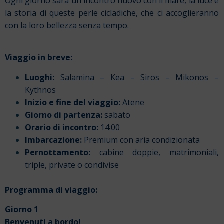
Ogni giorno sarà un incontro nuovo con il mare, la luce e
la storia di queste perle cicladiche, che ci accoglieranno
con la loro bellezza senza tempo.
Viaggio in breve:
Luoghi:
Salamina – Kea – Siros – Mikonos –
Kythnos
Inizio e fine del viaggio:
Atene
Giorno di partenza:
sabato
Orario di incontro:
14:00
Imbarcazione:
Premium con aria condizionata
Pernottamento:
c
abine doppie, matrimoniali,
triple, private o condivise
Programma di viaggio:
Giorno 1
Benvenuti a bordo!