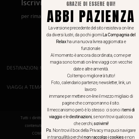
Iscriviti al canale Whatsapp
GRAZIE DI ESSERE QUI!
ABBI PAZIENZA
per rimanere aggiornato su viaggi, eventi
e notizie!
La versione precedente del sito resisteva on-line
da diversi lustri, da pochi giorni
La Compagnia del
CLICCA QUI
Relax
ha una nuova livrea aggiornata e
funzionale.
Al momento è ancora disordinata, come per
magia sono tornati on-line viaggi con vecchie
DESTINAZIONI PRINCIPALI
date e altre amenità.
Col tempo migliorerà tutto!
Foto, calendario partenze, newsletter, link, un
VIAGGI A TEMA
lavoro
immane per mettere on-line il mezzo migliaio di
pagine che comporranno il sito.
Il meccanismo però è lo stesso: ci sono i
temi di
viaggio
e le
destinazioni
, se non trovi qualcosa
Tutti i diritti riservati. E’ vietata la copia e la riproduzione dei
che cerchi,
scrivimi!
contenuti in qualsiasi modo o forma. – COPYRIGHT ©LA
P.s
. Non trovi il box della Privacy ma
puoi navigare
COMPAGNIA DEL RELAX – Made in Springfield srl
in tranquillità
perché
non raccolgo i cookies
e non