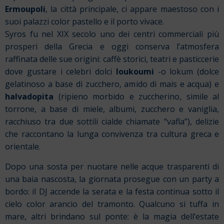
Ermoupoli
, la città principale, ci appare maestoso con i
suoi palazzi color pastello e il porto vivace.
Syros fu nel XIX secolo uno dei centri commerciali più
prosperi della Grecia e oggi conserva l’atmosfera
raffinata delle sue origini: caffè storici, teatri e pasticcerie
dove gustare i celebri dolci
loukoumi
-o lokum (dolce
gelatinoso a base di zucchero, amido di mais e acqua) e
halvadopita
(ripieno morbido e zuccherino, simile al
torrone, a base di miele, albumi, zucchero e vaniglia,
racchiuso tra due sottili cialde chiamate “vafla”), delizie
che raccontano la lunga convivenza tra cultura greca e
orientale.
Dopo una sosta per nuotare nelle acque trasparenti di
una baia nascosta, la giornata prosegue con un party a
bordo: il DJ accende la serata e la festa continua sotto il
cielo color arancio del tramonto. Qualcuno si tuffa in
mare, altri brindano sul ponte: è la magia dell’estate