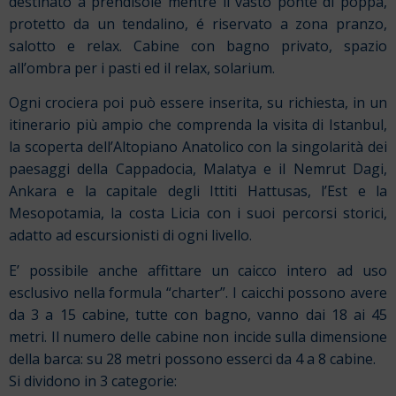
destinato a prendisole mentre il vasto ponte di poppa,
protetto da un tendalino, é riservato a zona pranzo,
salotto e relax. Cabine con bagno privato, spazio
all’ombra per i pasti ed il relax, solarium.
Ogni crociera poi può essere inserita, su richiesta, in un
itinerario più ampio che comprenda la visita di Istanbul,
la scoperta dell’Altopiano Anatolico con la singolarità dei
paesaggi della Cappadocia, Malatya e il Nemrut Dagi,
Ankara e la capitale degli Ittiti Hattusas, l’Est e la
Mesopotamia, la costa Licia con i suoi percorsi storici,
adatto ad escursionisti di ogni livello.
E’ possibile anche affittare un caicco intero ad uso
esclusivo nella formula “charter”. I caicchi possono avere
da 3 a 15 cabine, tutte con bagno, vanno dai 18 ai 45
metri. Il numero delle cabine non incide sulla dimensione
della barca: su 28 metri possono esserci da 4 a 8 cabine.
Si dividono in 3 categorie: