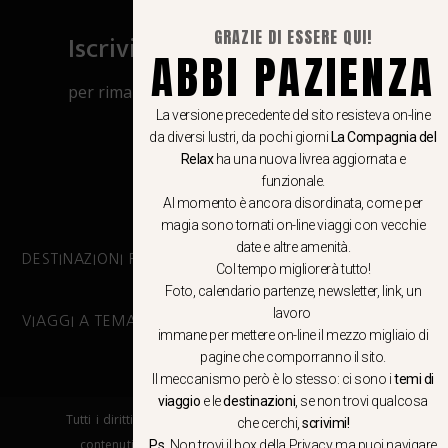
GRAZIE DI ESSERE QUI!
Iscriviti al canale Whatsapp
ABBI PAZIENZA
per rimanere aggiornato su viaggi, eventi
e notizie!
La versione precedente del sito resisteva on-line
da diversi lustri, da pochi giorni
La Compagnia del
Relax
ha una nuova livrea aggiornata e
CLICCA QUI
funzionale.
Al momento è ancora disordinata, come per
magia sono tornati on-line viaggi con vecchie
date e altre amenità.
DESTINAZIONI PRINCIPALI
Col tempo migliorerà tutto!
Foto, calendario partenze, newsletter, link, un
lavoro
VIAGGI A TEMA
immane per mettere on-line il mezzo migliaio di
pagine che comporranno il sito.
Il meccanismo però è lo stesso: ci sono i
temi di
viaggio
e le
destinazioni
, se non trovi qualcosa
Tutti i diritti riservati. E’ vietata la copia e la riproduzione dei
che cerchi,
scrivimi!
contenuti in qualsiasi modo o forma. – COPYRIGHT ©LA
P.s
. Non trovi il box della Privacy ma
puoi navigare