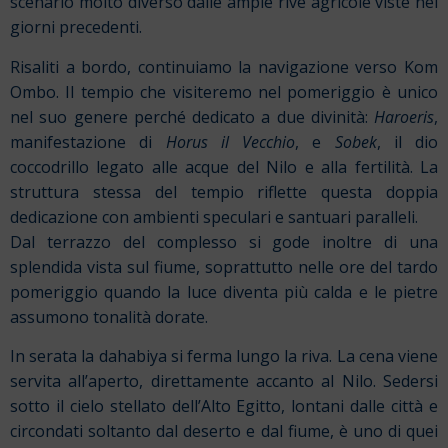
scenario molto diverso dalle ampie rive agricole viste nei
giorni precedenti.
Risaliti a bordo, continuiamo la navigazione verso Kom
Ombo. Il tempio che visiteremo nel pomeriggio è unico
nel suo genere perché dedicato a due divinità:
Haroeris
,
manifestazione di
Horus il Vecchio
, e
Sobek
, il dio
coccodrillo legato alle acque del Nilo e alla fertilità. La
struttura stessa del tempio riflette questa doppia
dedicazione con ambienti speculari e santuari paralleli.
Dal terrazzo del complesso si gode inoltre di una
splendida vista sul fiume, soprattutto nelle ore del tardo
pomeriggio quando la luce diventa più calda e le pietre
assumono tonalità dorate.
In serata la dahabiya si ferma lungo la riva. La cena viene
servita all’aperto, direttamente accanto al Nilo. Sedersi
sotto il cielo stellato dell’Alto Egitto, lontani dalle città e
circondati soltanto dal deserto e dal fiume, è uno di quei