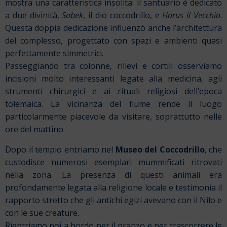
mostra una caratteristica insolita: il santuario è dedicato
a due divinità,
Sobek
, il dio coccodrillo, e
Horus il Vecchio
.
Questa doppia dedicazione influenzò anche l’architettura
del complesso, progettato con spazi e ambienti quasi
perfettamente simmetrici.
Passeggiando tra colonne, rilievi e cortili osserviamo
incisioni molto interessanti legate alla medicina, agli
strumenti chirurgici e ai rituali religiosi dell’epoca
tolemaica. La vicinanza del fiume rende il luogo
particolarmente piacevole da visitare, soprattutto nelle
ore del mattino.
Dopo il tempio entriamo nel
Museo del Coccodrillo
, che
custodisce numerosi esemplari mummificati ritrovati
nella zona. La presenza di questi animali era
profondamente legata alla religione locale e testimonia il
rapporto stretto che gli antichi egizi avevano con il Nilo e
con le sue creature.
Rientriamo poi a bordo per il pranzo e per trascorrere le