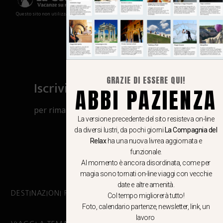
Questo sito non utilizza cookies e non memorizza in alcun modo le tue informazioni
GRAZIE DI ESSERE QUI!
Iscriviti al canale Whatsapp
ABBI PAZIENZA
per rimanere aggiornato su viaggi, eventi
La versione precedente del sito resisteva on-line
e notizie!
da diversi lustri, da pochi giorni
La Compagnia del
Relax
ha una nuova livrea aggiornata e
CLICCA QUI
funzionale.
Al momento è ancora disordinata, come per
magia sono tornati on-line viaggi con vecchie
date e altre amenità.
DESTINAZIONI PRINCIPALI
Col tempo migliorerà tutto!
Foto, calendario partenze, newsletter, link, un
lavoro