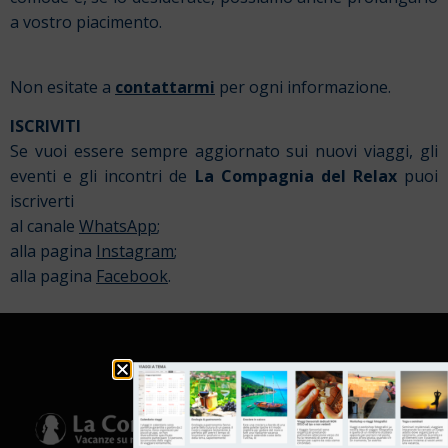
a vostro piacimento.
Non esitate a
contattarmi
per ogni informazione.
ISCRIVITI
Se vuoi essere sempre aggiornato sui nuovi viaggi, gli
eventi e gli incontri de
La Compagnia del Relax
puoi
iscriverti
al canale
WhatsApp
;
alla pagina
Instagram
;
alla pagina
Facebook
.