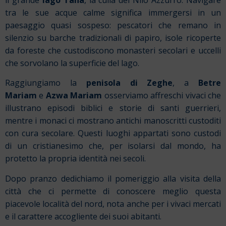
il grande
lago Tana
, la culla del Nilo Azzurro. Navigare
tra le sue acque calme significa immergersi in un
paesaggio quasi sospeso: pescatori che remano in
silenzio su barche tradizionali di papiro, isole ricoperte
da foreste che custodiscono monasteri secolari e uccelli
che sorvolano la superficie del lago.
Raggiungiamo la
penisola di Zeghe
, a
Betre
Mariam
e
Azwa Mariam
osserviamo affreschi vivaci che
illustrano episodi biblici e storie di santi guerrieri,
mentre i monaci ci mostrano antichi manoscritti custoditi
con cura secolare. Questi luoghi appartati sono custodi
di un cristianesimo che, per isolarsi dal mondo, ha
protetto la propria identità nei secoli.
Dopo pranzo dedichiamo il pomeriggio alla visita della
città che ci permette di conoscere meglio questa
piacevole località del nord, nota anche per i vivaci mercati
e il carattere accogliente dei suoi abitanti.