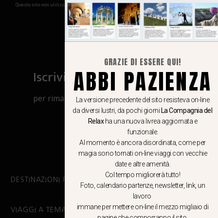
Questo sito non utilizza cookies e non memorizza in alcun modo le tue informazioni
GRAZIE DI ESSERE QUI!
ABBI PAZIENZA
Iscriviti al canale Whatsapp
per rimanere aggiornato su viaggi, eventi
La versione precedente del sito resisteva on-line
e notizie!
da diversi lustri, da pochi giorni
La Compagnia del
Relax
ha una nuova livrea aggiornata e
funzionale.
CLICCA QUI
Al momento è ancora disordinata, come per
magia sono tornati on-line viaggi con vecchie
date e altre amenità.
Col tempo migliorerà tutto!
DESTINAZIONI PRINCIPALI
Foto, calendario partenze, newsletter, link, un
lavoro
immane per mettere on-line il mezzo migliaio di
VIAGGI A TEMA
pagine che comporranno il sito.