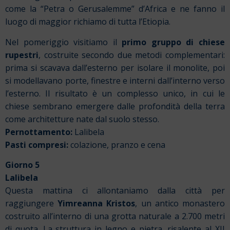
come la “Petra o Gerusalemme” d’Africa e ne fanno il
luogo di maggior richiamo di tutta l’Etiopia.
Nel pomeriggio visitiamo il
primo gruppo di chiese
rupestri
, costruite secondo due metodi complementari:
prima si scavava dall’esterno per isolare il monolite, poi
si modellavano porte, finestre e interni dall’interno verso
l’esterno. Il risultato è un complesso unico, in cui le
chiese sembrano emergere dalle profondità della terra
come architetture nate dal suolo stesso.
Pernottamento:
Lalibela
Pasti compresi:
colazione, pranzo e cena
Giorno 5
Lalibela
Questa mattina ci allontaniamo dalla città per
raggiungere
Yimreanna Kristos
, un antico monastero
costruito all’interno di una grotta naturale a 2.700 metri
di quota. La struttura in legno e pietra, risalente al XII