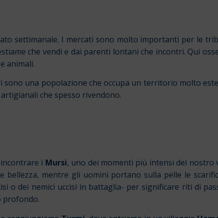
cato settimanale. I mercati sono molto importanti per le trib
bestiame che vendi e dai parenti lontani che incontri. Qui os
 e animali.
Ari sono una popolazione che occupa un territorio molto es
i artigianali che spesso rivendono.
incontrare i
Mursi
, uno dei momenti più intensi del nostro v
 e bellezza, mentre gli uomini portano sulla pelle le scarifica
si o dei nemici uccisi in battaglia- per significare riti di pas
to profondo.