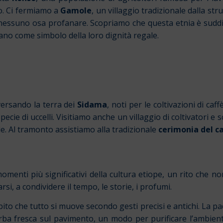
o. Ci fermiamo a
Gamole
, un villaggio tradizionale dalla stru
nessuno osa profanare. Scopriamo che questa etnia è suddivi
tano come simbolo della loro dignità regale.
versando la terra dei
Sidama
, noti per le coltivazioni di ca
specie di uccelli. Visitiamo anche un villaggio di coltivatori e
le.
Al tramonto assistiamo alla tradizionale
cerimonia del ca
menti più significativi della cultura etiope, un rito che n
rsi, a condividere il tempo, le storie, i profumi.
ito che tutto si muove secondo gesti precisi e antichi. La p
erba fresca sul pavimento, un modo per purificare l’ambien