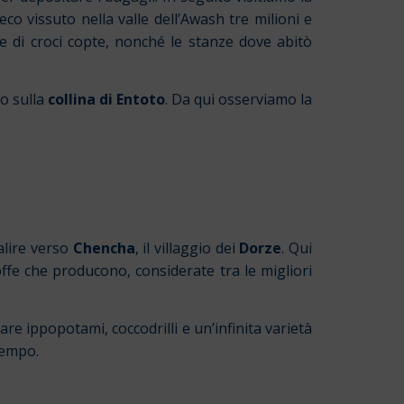
eco vissuto nella valle dell’Awash tre milioni e
e di croci copte, nonché le stanze dove abitò
mo sulla
collina di Entoto
. Da qui osserviamo la
alire verso
Chencha
, il villaggio dei
Dorze
. Qui
offe che producono, considerate tra le migliori
re ippopotami, coccodrilli e un’infinita varietà
tempo.