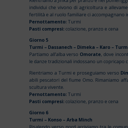
Rientriamo a Jinka per pranzo e nel pomerig
individui che vivono di agricoltura e allevame
fertilità e al ruolo familiare ci accompagnano i
Pernottamento:
Turmi
Pasti compresi:
colazione, pranzo e cena
Giorno 5
Turmi – Dassanech – Dimeka – Karo – Turm
Partiamo all’alba verso
Omorate
, dove incon
le danze tradizionali indossano un copricapo ch
Rientriamo a Turmi e proseguiamo verso
Di
abili pescatori del fiume Omo. Rimaniamo affa
scultura vivente.
Pernottamento:
Turmi
Pasti compresi:
colazione, pranzo e cena
Giorno 6
Turmi – Konso – Arba Minch
Risalendo verso nord arriviamo tra le comu