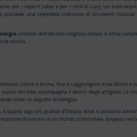
sante per i reperti sabei e per i resti di Lucy, un australopit
he possiede una splendida collezione di strumenti musicali 
Giorgio
, simbolo dell’identità religiosa etiope, e infine salia
ria storica.
cambiano colore e forma, fino a raggiungere Arba Minch e s
suono dei telai accompagna il lavoro degli artigiani. Le st
amanda come un segreto di famiglia.
o
, il quarto lago più grande d’Etiopia, dove si possono ammira
a sensazione di entrare in un mondo primordiale, sospeso nel 