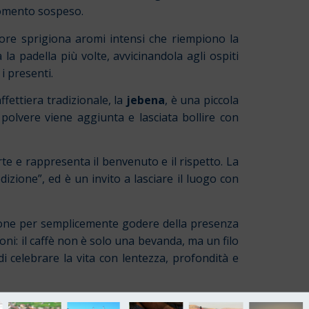
momento sospeso.
lore sprigiona aromi intensi che riempiono la
la padella più volte, avvicinandola agli ospiti
i presenti.
fettiera tradizionale, la
jebena
, è una piccola
 polvere viene aggiunta e lasciata bollire con
orte e rappresenta il benvenuto e il rispetto. La
edizione”, ed è un invito a lasciare il luogo con
sione per semplicemente godere della presenza
ni: il caffè non è solo una bevanda, ma un filo
 di celebrare la vita con lentezza, profondità e