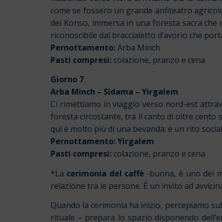
come se fossero un grande anfiteatro agricol
dei Konso, immersa in una foresta sacra che 
riconoscibile dal braccialetto d’avorio che por
Pernottamento:
Arba Minch
Pasti compresi:
colazione, pranzo e cena
Giorno 7
Arba Minch – Sidama – Yirgalem
Ci rimettiamo in viaggio verso nord-est attra
foresta circostante, tra il canto di oltre cento 
qui è molto più di una bevanda: è un rito socia
Pernottamento: Yirgalem
Pasti compresi:
colazione, pranzo e cena
*La
cerimonia del caffè
-bunna, è uno dei mo
relazione tra le persone. È un invito ad avvicina
Quando la cerimonia ha inizio, percepiamo sub
rituale – prepara lo spazio disponendo dell’