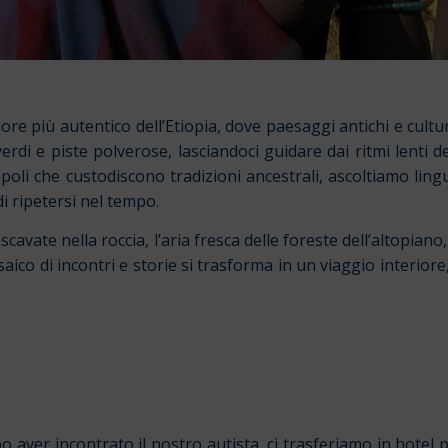
uore più autentico dell’Etiopia, dove paesaggi antichi e cul
erdi e piste polverose, lasciandoci guidare dai ritmi lenti de
popoli che custodiscono tradizioni ancestrali, ascoltiamo li
 ripetersi nel tempo.
vate nella roccia, l’aria fresca delle foreste dell’altopiano, il
saico di incontri e storie si trasforma in un viaggio interior
o aver incontrato il nostro autista, ci trasferiamo in hotel p