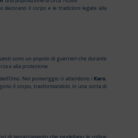
er
una popolazione di circa 75,000
i decorano il corpo e le tradizioni legate alla
 Questi sono un popolo di guerrieri che durante
rza e alla protezione.
lle dell’Omo. Nel pomeriggio ci attendono i
Karo
,
ngono il corpo, trasformandolo in una sorta di
vori di terrazzamento
che modellano le colline