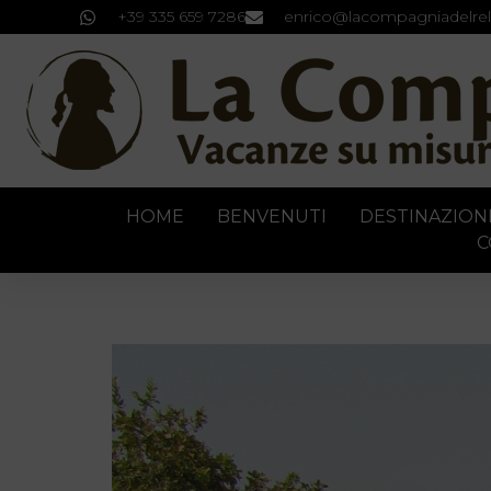
+39 335 659 7286
enrico@lacompagniadelrel
HOME
BENVENUTI
DESTINAZION
C