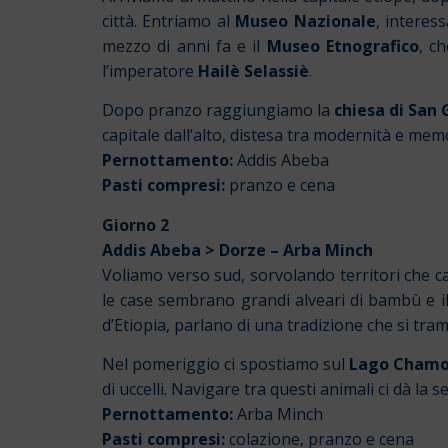
città. Entriamo al
Museo Nazionale
, interes
mezzo di anni fa e il
Museo Etnografico
, c
l’imperatore
Hailè Selassiè
.
Dopo pranzo raggiungiamo la
chiesa di San 
capitale dall’alto, distesa tra modernità e memo
Pernottamento:
Addis Abeba
Pasti compresi:
pranzo e cena
Giorno 2
Addis Abeba > Dorze – Arba Minch
Voliamo verso sud, sorvolando territori che 
le case sembrano grandi alveari di bambù e il 
d’Etiopia, parlano di una tradizione che si tr
Nel pomeriggio ci spostiamo sul
Lago Cham
di uccelli. Navigare tra questi animali ci dà l
Pernottamento:
Arba Minch
Pasti compresi:
colazione, pranzo e cena