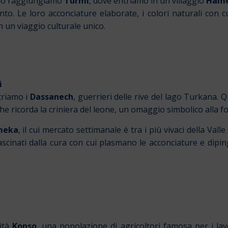
gio raggiungiamo
Turmi
, dove entriamo in un villaggio
Ham
nto. Le loro acconciature elaborate, i colori naturali con cu
n un viaggio culturale unico.
i
triamo i
Dassanech
, guerrieri delle rive del lago Turkana.
e ricorda la criniera del leone,
un omaggio simbolico alla fo
meka
, il cui mercato settimanale è tra i più vivaci della Va
scinati dalla cura con cui plasmano le acconciature e dipi
nità
Konso
, una popolazione di agricoltori famosa per i la