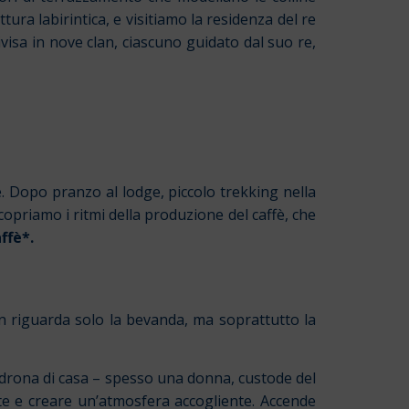
ttura labirintica, e visitiamo la residenza del re
sa in nove clan, ciascuno guidato dal suo re,
ffè. Dopo pranzo al lodge, piccolo trekking nella
 scopriamo i ritmi della produzione del caffè, che
ffè*.
on riguarda solo la bevanda, ma soprattutto la
adrona di casa – spesso una donna, custode del
te e creare un’atmosfera accogliente. Accende