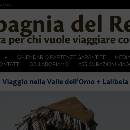
ax.net
I
CALENDARIO PARTENZE GARANTITE
MEDI
ONTATTI
COLLABORIAMO!
ASSICURAZIONI VIAG
Viaggio nella Valle dell’Omo + Lalibela