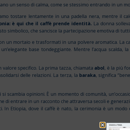
evocano un senso di calma, come se stessimo entrando in un 
ediamo tostare lentamente in una padella nera, mentre il ca
nia: è qui che il caffè prende identità.
La donna solleva 
o simbolico, che sancisce la partecipazione emotiva di tutti 
on un mortaio e trasformati in una polvere aromatica. La caf
 e un’elegante base tondeggiante. Mentre l’acqua scalda, la
un valore specifico. La prima tazza, chiamata
abol
, è la più f
solidarsi delle relazioni. La terza, la
baraka
, significa “ben
, ci si scambia opinioni. È un momento di comunità, un’occa
 di entrare in un racconto che attraversa secoli e generazio
ti. In Etiopia, dove il caffè è nato, la cerimonia è un modo