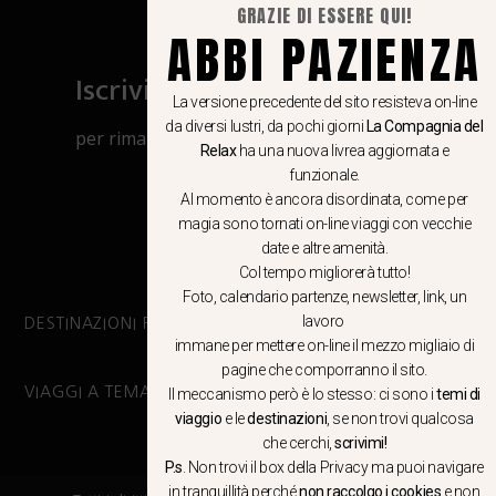
GRAZIE DI ESSERE QUI!
ABBI PAZIENZA
Iscriviti al canale Whatsapp
La versione precedente del sito resisteva on-line
da diversi lustri, da pochi giorni
La Compagnia del
per rimanere aggiornato su viaggi, eventi
Relax
ha una nuova livrea aggiornata e
e notizie!
funzionale.
Al momento è ancora disordinata, come per
magia sono tornati on-line viaggi con vecchie
CLICCA QUI
date e altre amenità.
Col tempo migliorerà tutto!
Foto, calendario partenze, newsletter, link, un
lavoro
DESTINAZIONI PRINCIPALI
immane per mettere on-line il mezzo migliaio di
pagine che comporranno il sito.
VIAGGI A TEMA
Il meccanismo però è lo stesso: ci sono i
temi di
viaggio
e le
destinazioni
, se non trovi qualcosa
che cerchi,
scrivimi!
P.s
. Non trovi il box della Privacy ma
puoi navigare
in tranquillità
perché
non raccolgo i cookies
e non