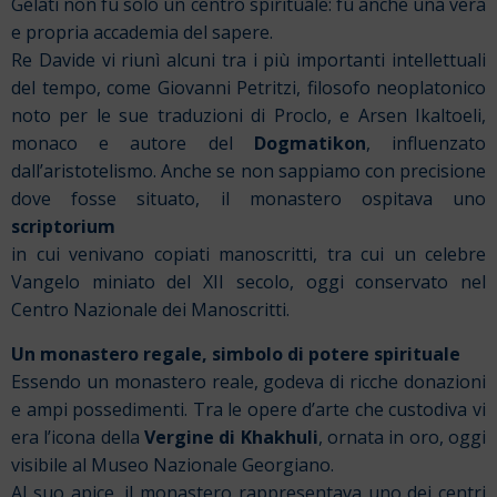
Gelati non fu solo un centro spirituale: fu anche una vera
e propria accademia del sapere.
Re Davide vi riunì alcuni tra i più importanti intellettuali
del tempo, come Giovanni Petritzi, filosofo neoplatonico
noto per le sue traduzioni di Proclo, e Arsen Ikaltoeli,
monaco e autore del
Dogmatikon
, influenzato
dall’aristotelismo. Anche se non sappiamo con precisione
dove fosse situato, il monastero ospitava uno
scriptorium
in cui venivano copiati manoscritti, tra cui un celebre
Vangelo miniato del XII secolo, oggi conservato nel
Centro Nazionale dei Manoscritti.
Un monastero regale, simbolo di potere spirituale
Essendo un monastero reale, godeva di ricche donazioni
e ampi possedimenti. Tra le opere d’arte che custodiva vi
era l’icona della
Vergine di Khakhuli
, ornata in oro, oggi
visibile al Museo Nazionale Georgiano.
Al suo apice, il monastero rappresentava uno dei centri