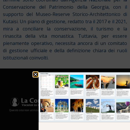
Conservazione del Patrimonio della Georgia, con il
supporto del Museo-Reserve Storico-Architettonico di
Kutaisi. Un piano di gestione, redatto tra il 2017 e il 2021,
mira a conciliare la conservazione, il turismo e la
rinascita della vita monastica. Tuttavia, per essere
pienamente operativo, necessita ancora di un comitato
di gestione ufficiale e della definizione chiara dei ruoli
istituzionali coinvolti.
Questo sito non utilizza cookies e non memorizza in alcun modo le tue informazioni