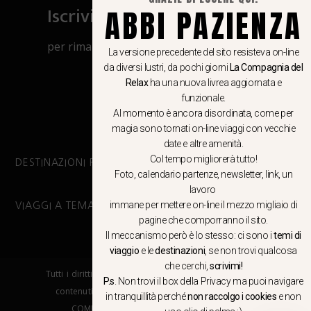
Iscriviti al canale Whatsapp
ABBI PAZIENZA
per rimanere aggiornato su viaggi, eventi
La versione precedente del sito resisteva on-line
e notizie!
da diversi lustri, da pochi giorni
La Compagnia del
Relax
ha una nuova livrea aggiornata e
funzionale.
CLICCA QUI
Al momento è ancora disordinata, come per
magia sono tornati on-line viaggi con vecchie
date e altre amenità.
Col tempo migliorerà tutto!
DESTINAZIONI PRINCIPALI
Foto, calendario partenze, newsletter, link, un
lavoro
immane per mettere on-line il mezzo migliaio di
VIAGGI A TEMA
pagine che comporranno il sito.
Il meccanismo però è lo stesso: ci sono i
temi di
viaggio
e le
destinazioni
, se non trovi qualcosa
che cerchi,
scrivimi!
Tutti i diritti riservati. E’ vietata la copia e la riproduzione dei
P.s
. Non trovi il box della Privacy ma
puoi navigare
contenuti in qualsiasi modo o forma. – COPYRIGHT ©LA
in tranquillità
perché
non raccolgo i cookies
e non
COMPAGNIA DEL RELAX – Made in Springfield srl