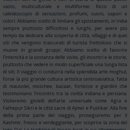
vasto, multiculturale e multiforme. Ricco di un
caleidoscopio di sensazioni, profumi, suoni, sapori e
colori.
Abbiamo scelto di limitare gli spostamenti, in India
sempre piuttosto difficoltosi e lunghi, per avere più
tempo da dedicare alla scoperta di città, villaggi e di quei
siti che vengono trascurati dl turista frettoloso che si
muove in grandi gruppi.
Abbiamo scelto di favorire
l’intensità e la sostanza delle visite, gli incontri e le storie,
piuttosto che vedere in modo superficiale una lunga lista
di siti.
Il viaggio ci condurrà nella splendida arte moghul,
forse la più grande cultura artistica centroasiatica, fatta
di mausolei, moschee, bazaar, fortezze e giardini che
testimoniano l’incontro tra la civiltà indiana e persiana.
Visiteremo gioielli dell’arte universale come Agra e
Fathepur Sikri e le città sacre di Ajmer e Pushkar. Alla fine
della prima parte del viaggio, proseguiremo per il
Kashmir, fresco e verdeggiante, per scoprire la zona del
lago Dal. Le tradizionali house-boat in cui alloggeremo,