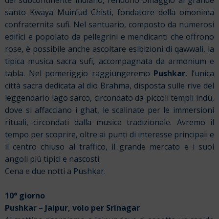
del subcontinente indiano, rendono omaggio al grande
santo Kwaya Muin’ud Chisti, fondatore della omonima
confraternita sufi. Nel santuario, composto da numerosi
edifici e popolato da pellegrini e mendicanti che offrono
rose, è possibile anche ascoltare esibizioni di qawwali, la
tipica musica sacra sufi, accompagnata da armonium e
tabla. Nel pomeriggio raggiungeremo
Pushkar
, l’unica
città sacra dedicata al dio Brahma, disposta sulle rive del
leggendario lago sarco, circondato da piccoli templi indù,
dove si affacciano i ghat, le scalinate per le immersioni
rituali, circondati dalla musica tradizionale. Avremo il
tempo per scoprire, oltre ai punti di interesse principali e
il centro chiuso al traffico, il grande mercato e i suoi
angoli più tipici e nascosti.
Cena e due notti a Pushkar.
10° giorno
Pushkar – Jaipur, volo per Srinagar