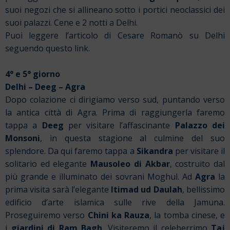
suoi negozi che si allineano sotto i portici neoclassici dei
suoi palazzi. Cene e 2 notti a Delhi.
Puoi leggere l’articolo di Cesare Romanò su Delhi
seguendo
questo link.
4° e 5° giorno
Delhi – Deeg – Agra
Dopo colazione ci dirigiamo verso sud, puntando verso
la antica città di Agra. Prima di raggiungerla faremo
tappa a
Deeg
per visitare l’affascinante
Palazzo dei
Monsoni
, in questa stagione al culmine del suo
splendore. Da qui faremo tappa a
Sikandra
per visitare il
solitario ed elegante
Mausoleo di Akbar
, costruito dal
più grande e illuminato dei sovrani Moghul. Ad
Agra
la
prima visita sarà l’elegante
Itimad ud Daulah
, bellissimo
edificio d’arte islamica sulle rive della Jamuna.
Proseguiremo verso
Chini ka Rauza
, la tomba cinese, e
i
giardini di Ram Bagh
. Visiteremo il celeberrimo
Taj