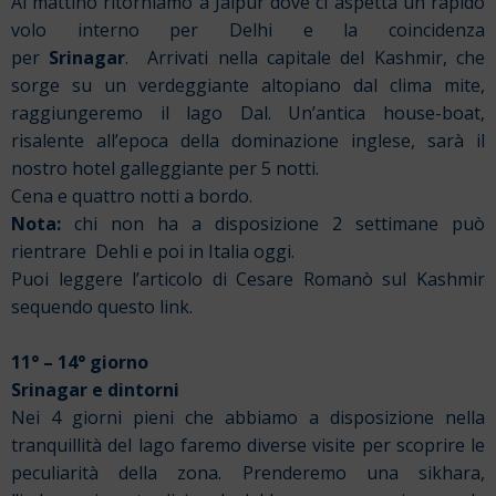
Al mattino ritorniamo a Jaipur dove ci aspetta un rapido
volo interno per Delhi e la coincidenza
per
Srinagar
.
Arrivati nella capitale del Kashmir, che
sorge su un verdeggiante altopiano dal clima mite,
raggiungeremo il lago Dal. Un’antica house-boat,
risalente all’epoca della dominazione inglese, sarà il
nostro hotel galleggiante per 5 notti.
Cena e quattro notti a bordo.
Nota:
chi non ha a disposizione 2 settimane può
rientrare
Dehli e poi in Italia oggi.
Puoi leggere l’articolo di Cesare Romanò sul Kashmir
sequendo
questo link.
11° – 14° giorno
Srinagar e dintorni
Nei 4 giorni pieni che abbiamo a disposizione nella
tranquillità del lago faremo diverse visite per scoprire le
peculiarità della zona. Prenderemo una sikhara,