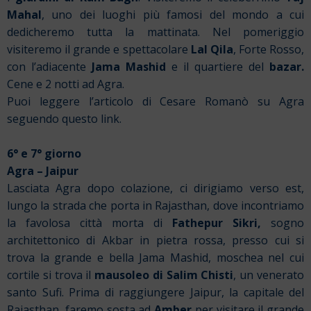
Mahal
, uno dei luoghi più famosi del mondo a cui
dedicheremo tutta la mattinata. Nel pomeriggio
visiteremo il grande e spettacolare
Lal Qila
, Forte Rosso,
con l’adiacente
Jama Mashid
e il quartiere del
bazar.
Cene e 2 notti ad Agra.
Puoi leggere l’articolo di Cesare Romanò su Agra
seguendo
questo link.
6° e 7° giorno
Agra – Jaipur
Lasciata Agra dopo colazione, ci dirigiamo verso est,
lungo la strada che porta in Rajasthan, dove incontriamo
la favolosa città morta di
Fathepur Sikri,
sogno
architettonico di Akbar in pietra rossa, presso cui si
trova la grande e bella Jama Mashid, moschea nel cui
cortile si trova il
mausoleo di Salim Chisti
, un venerato
santo Sufi. Prima di raggiungere Jaipur, la capitale del
Rajasthan, faremo sosta ad
Amber
per visitare il grande