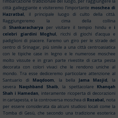
l’imbarcazione tradizionale del luogo, per raggiungere la
città galleggiante e visiteremo l’importante
moschea di
Hazratbal
, il principale luogo di culto della città.
Raggiungeremo la cima della collina
di
Shankaracharya
per visitare il tempio hindu e
i
celebri giardini Moghul
, ricchi di giochi d’acqua e
padiglioni di piacere. Faremo un giro per le strade del
centro di Srinagar, più simile a una città centroasiatica
con le tipiche case in legno e le numerose moschee
molto vissute e in gran parte rivestite di carta pesta
decorata con colori vivaci che le rendono uniche al
mondo. Tra esse dediceremo particolare attenzione al
Santuario di
Maqdoom
, la bella
Jama Masjid
, la
severa
Naqshband Shaib
, la spettacolare
Khanqah
Shah i Hamedan
, interamente ricoperta di decorazioni
in cartapesta, e la controversa moschea di
Rozabal,
nota
per essere considerata da alcuni studiosi locali come la
Tomba di Gesù, che secondo una tradizione esoterica