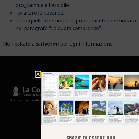
programma è flessibile;
i pranzi e le bevande;
tutto quello che non è espressamente menzionato
nel paragrafo “La quota comprende”.
Non esitate a
scrivermi
per ogni informazione.
Questo sito non utilizza cookies e non memorizza in alcun modo le tue informazioni
GRAZIE DI ESSERE QUI!