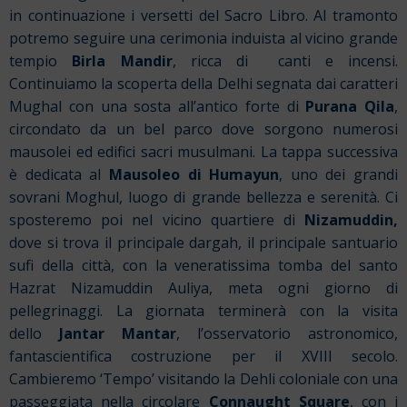
in continuazione i versetti del Sacro Libro. Al tramonto
potremo seguire una cerimonia induista al vicino grande
tempio
Birla Mandir
, ricca di
canti e incensi.
Continuiamo la scoperta della Delhi segnata dai caratteri
Mughal con una sosta all’antico forte di
Purana Qila
,
circondato da un bel parco dove sorgono numerosi
mausolei ed edifici sacri musulmani. La tappa successiva
è dedicata al
Mausoleo di Humayun
, uno dei grandi
sovrani Moghul, luogo di grande bellezza e serenità. Ci
sposteremo poi nel vicino quartiere di
Nizamuddin,
dove si trova il principale dargah, il principale santuario
sufi della città, con la veneratissima tomba del santo
Hazrat Nizamuddin Auliya, meta ogni giorno di
pellegrinaggi. La giornata terminerà con la visita
dello
Jantar Mantar
, l’osservatorio astronomico,
fantascientifica costruzione per il XVIII secolo.
Cambieremo ‘Tempo’ visitando la Dehli coloniale con una
passeggiata nella circolare
Connaught Square
, con i