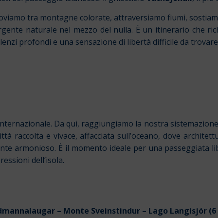
muoviamo tra montagne colorate, attraversiamo fiumi, sostiamo
nte naturale nel mezzo del nulla. È un itinerario che ric
enzi profondi e una sensazione di libertà difficile da trovare
internazionale. Da qui, raggiungiamo la nostra sistemazione a
città raccolta e vivace, affacciata sull’oceano, dove archite
e armonioso. È il momento ideale per una passeggiata libe
ressioni dell’isola.
andmannalaugar – Monte Sveinstindur – Lago Langisjór (6