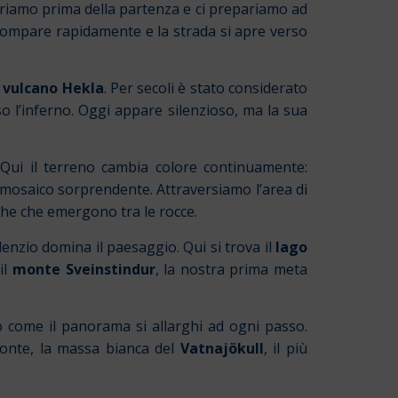
ntriamo prima della partenza e ci prepariamo ad
 scompare rapidamente e la strada si apre verso
l
vulcano Hekla
. Per secoli è stato considerato
o l’inferno. Oggi appare silenzioso, ma la sua
 Qui il terreno cambia colore continuamente:
n mosaico sorprendente. Attraversiamo l’area di
iche che emergono tra le rocce.
nzio domina il paesaggio. Qui si trova il
lago
il
monte Sveinstindur
, la nostra prima meta
o come il panorama si allarghi ad ogni passo.
zzonte, la massa bianca del
Vatnajökull
, il più