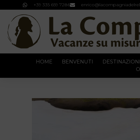
+39 335 659 7286
enrico@lacompagniadelrel
HOME
BENVENUTI
DESTINAZION
C