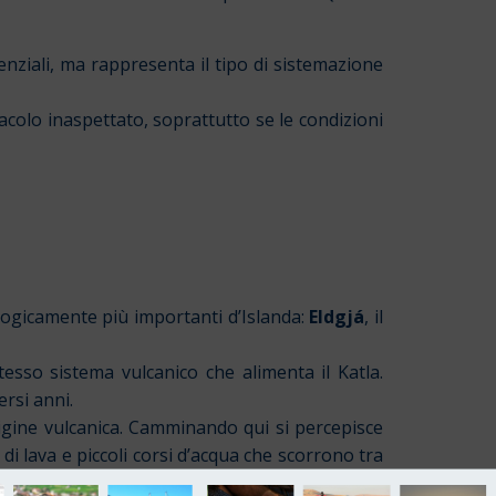
senziali, ma rappresenta il tipo di sistemazione
ttacolo inaspettato, soprattutto se le condizioni
ogicamente più importanti d’Islanda:
Eldgjá
, il
stesso sistema vulcanico che alimenta il Katla.
rsi anni.
gine vulcanica. Camminando qui si percepisce
 di lava e piccoli corsi d’acqua che scorrono tra