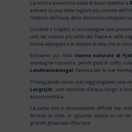
La nostra avventura inizia di buon mattino a
entrare in una delle regioni più remote dell’I
l’interno dell’isola, dove dominano altopiani v
Durante il tragitto ci accompagna una presenz
uno dei vulcani più attivi del Paese e nelle 
forma allungata e le distese di lava che lo ci
Entriamo poi nella
riserva naturale di Fja
montagne rossastre, pendii gialli di zolfo, co
Landmannalaugar
, famosa per le sue montag
Proseguendo verso sud raggiungiamo una region
Langisjór
, uno specchio d’acqua lungo e strett
escursionistica.
La salita non è tecnicamente difficile ma ri
Arrivati in cima, lo sguardo spazia su un ter
grande ghiacciaio d’Europa.