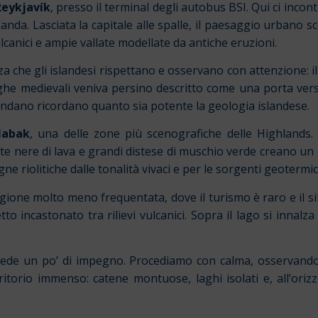
Reykjavík
, presso il terminal degli autobus BSI. Qui ci inco
slanda. Lasciata la capitale alle spalle, il paesaggio urbano
ulcanici e ampie vallate modellate da antiche eruzioni.
a che gli islandesi rispettano e osservano con attenzione: i
saghe medievali veniva persino descritto come una porta vers
rcondano ricordano quanto sia potente la geologia islandese.
llabak
, una delle zone più scenografiche delle Highlands.
late nere di lava e grandi distese di muschio verde creano u
ne riolitiche dalle tonalità vivaci e per le sorgenti geoterm
e molto meno frequentata, dove il turismo è raro e il sile
o incastonato tra rilievi vulcanici. Sopra il lago si innalza 
chiede un po’ di impegno. Procediamo con calma, osservand
ritorio immenso: catene montuose, laghi isolati e, all’ori