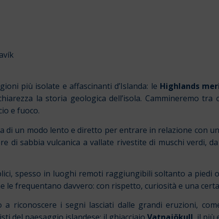
avík
ioni più isolate e affascinanti d’Islanda: le
Highlands meri
iarezza la storia geologica dell’isola. Cammineremo tra c
cio e fuoco.
a di un modo lento e diretto per entrare in relazione con u
i sabbia vulcanica a vallate rivestite di muschi verdi, da f
ci, spesso in luoghi remoti raggiungibili soltanto a piedi o
he le frequentano davvero: con rispetto, curiosità e una cert
riconoscere i segni lasciati dalle grandi eruzioni, com
ti del paesaggio islandese: il ghiacciaio
Vatnajökull
, il pi