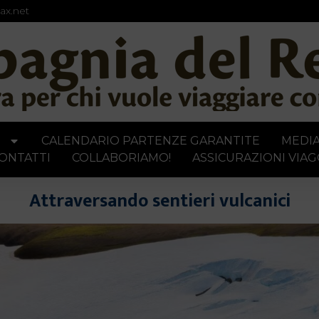
ax.net
I
CALENDARIO PARTENZE GARANTITE
MEDI
ONTATTI
COLLABORIAMO!
ASSICURAZIONI VIAG
Attraversando sentieri vulcanici