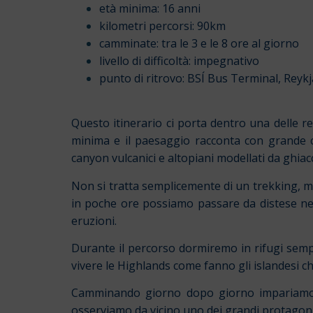
età minima: 16 anni
kilometri percorsi: 90km
camminate: tra le 3 e le 8 ore al giorno
livello di difficoltà: impegnativo
punto di ritrovo: BSÍ Bus Terminal, Reykj
Questo itinerario ci porta dentro una delle reg
minima e il paesaggio racconta con grande ch
canyon vulcanici e altopiani modellati da ghiac
Non si tratta semplicemente di un trekking, m
in poche ore possiamo passare da distese nere d
eruzioni.
Durante il percorso dormiremo in rifugi sempli
vivere le Highlands come fanno gli islandesi c
Camminando giorno dopo giorno impariamo a 
osserviamo da vicino uno dei grandi protagonis