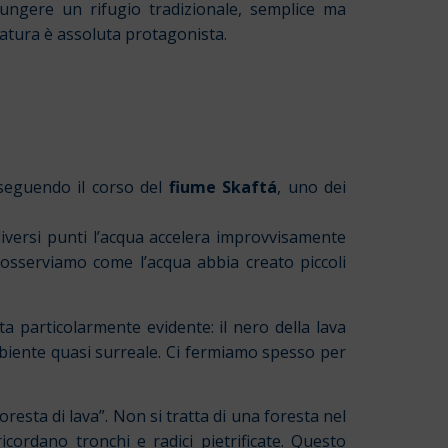
ungere un rifugio tradizionale, semplice ma
natura è assoluta protagonista.
 seguendo il corso del
fiume Skaftá
, uno dei
diversi punti l’acqua accelera improvvisamente
osserviamo come l’acqua abbia creato piccoli
nta particolarmente evidente: il nero della lava
ambiente quasi surreale. Ci fermiamo spesso per
resta di lava”. Non si tratta di una foresta nel
cordano tronchi e radici pietrificate. Questo