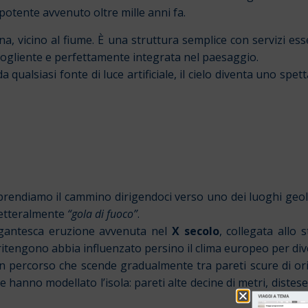
otente avvenuto oltre mille anni fa.
na, vicino al fiume. È una struttura semplice con servizi es
accogliente e perfettamente integrata nel paesaggio.
 qualsiasi fonte di luce artificiale, il cielo diventa uno spe
prendiamo il cammino dirigendoci verso uno dei luoghi geol
 letteralmente
“gola di fuoco”
.
gantesca eruzione avvenuta nel
X secolo
, collegata allo 
ritengono abbia influenzato persino il clima europeo per dive
percorso che scende gradualmente tra pareti scure di ori
e hanno modellato l’isola: pareti alte decine di metri, distese