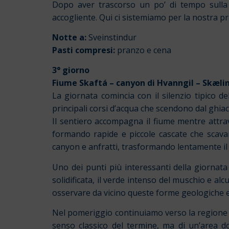
Dopo aver trascorso un po’ di tempo sulla 
accogliente. Qui ci sistemiamo per la nostra p
Notte a:
Sveinstindur
Pasti compresi:
pranzo e cena
3° giorno
Fiume Skaftá – canyon di Hvanngil – Skæli
La giornata comincia con il silenzio tipico 
principali corsi d’acqua che scendono dal ghiac
Il sentiero accompagna il fiume mentre attrav
formando rapide e piccole cascate che scava
canyon e anfratti, trasformando lentamente il
Uno dei punti più interessanti della giornata
solidificata, il verde intenso del muschio e a
osservare da vicino queste forme geologiche e
Nel pomeriggio continuiamo verso la regione
senso classico del termine, ma di un’area do