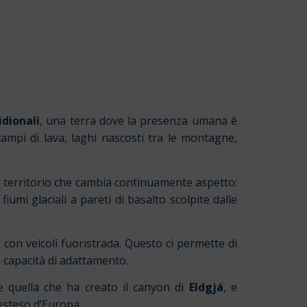
dionali
, una terra dove la presenza umana è
ampi di lava, laghi nascosti tra le montagne,
n territorio che cambia continuamente aspetto:
iumi glaciali a pareti di basalto scolpite dalle
 con veicoli fuoristrada. Questo ci permette di
a capacità di adattamento.
e quella che ha creato il canyon di
Eldgjá
, e
ù esteso d’Europa.