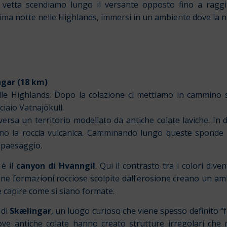
vetta scendiamo lungo il versante opposto fino a raggi
rima notte nelle Highlands, immersi in un ambiente dove la 
ngar (18 km)
delle Highlands. Dopo la colazione ci mettiamo in cammino
ciaio Vatnajökull.
ersa un territorio modellato da antiche colate laviche. In 
no la roccia vulcanica. Camminando lungo queste sponde 
 paesaggio.
 è il
canyon di Hvanngil
. Qui il contrasto tra i colori dive
lcune formazioni rocciose scolpite dall’erosione creano un 
 capire come si siano formate.
 di
Skælingar
, un luogo curioso che viene spesso definito “fo
ve antiche colate hanno creato strutture irregolari che ri