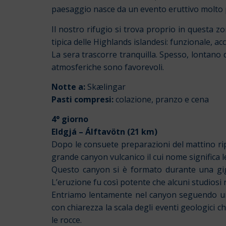
paesaggio nasce da un evento eruttivo molto p
Il nostro rifugio si trova proprio in questa zo
tipica delle Highlands islandesi: funzionale, 
La sera trascorre tranquilla. Spesso, lontano da
atmosferiche sono favorevoli.
Notte a:
Skælingar
Pasti compresi:
colazione, pranzo e cena
4° giorno
Eldgjá – Álftavötn (21 km)
Dopo le consuete preparazioni del mattino ri
grande canyon vulcanico il cui nome significa
Questo canyon si è formato durante una gi
L’eruzione fu così potente che alcuni studiosi 
Entriamo lentamente nel canyon seguendo un 
con chiarezza la scala degli eventi geologici ch
le rocce.