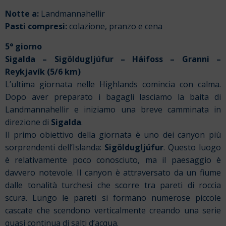
Notte a:
Landmannahellir
Pasti compresi:
colazione, pranzo e cena
5° giorno
Sigalda – Sigöldugljúfur – Háifoss – Granni –
Reykjavík (5/6 km)
L’ultima giornata nelle Highlands comincia con calma.
Dopo aver preparato i bagagli lasciamo la baita di
Landmannahellir e iniziamo una breve camminata in
direzione di
Sigalda
.
Il primo obiettivo della giornata è uno dei canyon più
sorprendenti dell’Islanda:
Sigöldugljúfur
. Questo luogo
è relativamente poco conosciuto, ma il paesaggio è
davvero notevole. Il canyon è attraversato da un fiume
dalle tonalità turchesi che scorre tra pareti di roccia
scura. Lungo le pareti si formano numerose piccole
cascate che scendono verticalmente creando una serie
quasi continua di salti d’acqua.