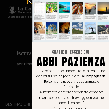
Questo sito non utilizza cookies e non memorizza in alcun modo le tue informazioni
Iscriviti al canale Whatsapp
GRAZIE DI ESSERE QUI!
ABBI PAZIENZA
per rimanere aggiornato su viaggi, eventi
e notizie!
La versione precedente del sito resisteva on-line
da diversi lustri, da pochi giorni
La Compagnia del
Relax
ha una nuova livrea aggiornata e
CLICCA QUI
funzionale.
Al momento è ancora disordinata, come per
magia sono tornati on-line viaggi con vecchie
date e altre amenità.
DESTINAZIONI PRINCIPALI
Col tempo migliorerà tutto!