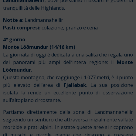
Landmannahellir
, dove possiamo rilassarci e goderci la
tranquillità delle Highlands.
Notte a:
Landmannahellir
Pasti compresi:
colazione, pranzo e cena
4° giorno
Monte Löðmundur (14/16 km)
La giornata di oggi è dedicata a una salita che regala uno
dei panorami più ampi dell’intera regione: il
Monte
Löðmundur
.
Questa montagna, che raggiunge i 1.077 metri, è il punto
più elevato dell’area di
Fjallabak
. La sua posizione
isolata la rende un eccellente punto di osservazione
sull’altopiano circostante.
Partiamo direttamente dalla zona di Landmannahellir
seguendo un sentiero che attraversa inizialmente vallate
morbide e prati alpini. In estate queste aree si ricoprono
di muschi e piccole piante che riescono a crescere