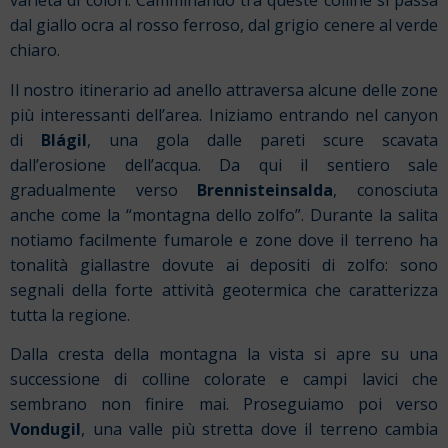
varietà di colori. Camminando tra queste colline si passa
dal giallo ocra al rosso ferroso, dal grigio cenere al verde
chiaro.
Il nostro itinerario ad anello attraversa alcune delle zone
più interessanti dell’area.
Iniziamo entrando nel canyon
di
Blágil
, una gola dalle pareti scure scavata
dall’erosione dell’acqua. Da qui il sentiero sale
gradualmente verso
Brennisteinsalda
, conosciuta
anche come la “montagna dello zolfo”. Durante la salita
notiamo facilmente fumarole e zone dove il terreno ha
tonalità giallastre dovute ai depositi di zolfo: sono
segnali della forte attività geotermica che caratterizza
tutta la regione.
Dalla cresta della montagna la vista si apre su una
successione di colline colorate e campi lavici che
sembrano non finire mai. Proseguiamo poi verso
Vondugil
, una valle più stretta dove il terreno cambia