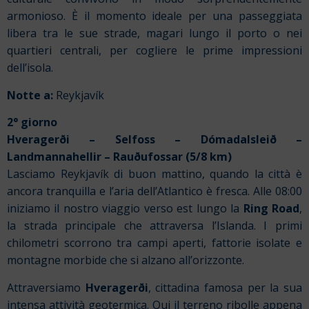
armonioso. È il momento ideale per una passeggiata
libera tra le sue strade, magari lungo il porto o nei
quartieri centrali, per cogliere le prime impressioni
dell’isola.
Notte a:
Reykjavík
2° giorno
Hveragerði – Selfoss – Dómadalsleið –
Landmannahellir – Rauðufossar (5/8 km)
Lasciamo Reykjavík di buon mattino, quando la città è
ancora tranquilla e l’aria dell’Atlantico è fresca. Alle 08:00
iniziamo il nostro viaggio verso est lungo la
Ring Road
,
la strada principale che attraversa l’Islanda. I primi
chilometri scorrono tra campi aperti, fattorie isolate e
montagne morbide che si alzano all’orizzonte.
Attraversiamo
Hveragerði
, cittadina famosa per la sua
intensa attività geotermica. Qui il terreno ribolle appena