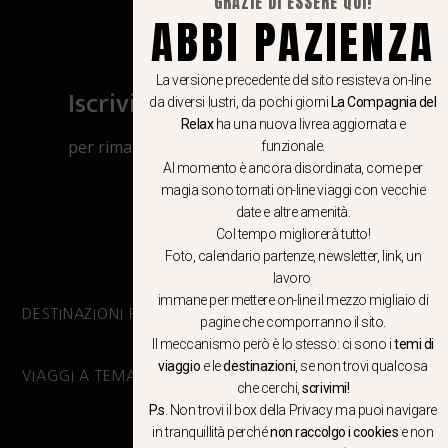
GRAZIE DI ESSERE QUI!
ABBI PAZIENZA
La versione precedente del sito resisteva on-line
Iscriviti al canale Whatsapp
da diversi lustri, da pochi giorni
La Compagnia del
Relax
ha una nuova livrea aggiornata e
per rimanere aggiornato su viaggi, eventi
funzionale.
Al momento è ancora disordinata, come per
e notizie!
magia sono tornati on-line viaggi con vecchie
date e altre amenità.
CLICCA QUI
Col tempo migliorerà tutto!
Foto, calendario partenze, newsletter, link, un
lavoro
immane per mettere on-line il mezzo migliaio di
DESTINAZIONI PRINCIPALI
pagine che comporranno il sito.
Il meccanismo però è lo stesso: ci sono i
temi di
viaggio
e le
destinazioni
, se non trovi qualcosa
VIAGGI A TEMA
che cerchi,
scrivimi!
P.s
. Non trovi il box della Privacy ma
puoi navigare
in tranquillità
perché
non raccolgo i cookies
e non