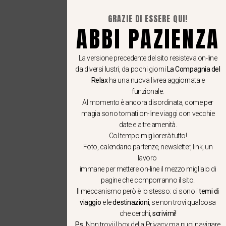
GRAZIE DI ESSERE QUI!
ABBI PAZIENZA
La versione precedente del sito resisteva on-line
da diversi lustri, da pochi giorni
La Compagnia del
Relax
ha una nuova livrea aggiornata e
funzionale.
Al momento è ancora disordinata, come per
magia sono tornati on-line viaggi con vecchie
date e altre amenità.
Col tempo migliorerà tutto!
Foto, calendario partenze, newsletter, link, un
lavoro
immane per mettere on-line il mezzo migliaio di
pagine che comporranno il sito.
Il meccanismo però è lo stesso: ci sono i
temi di
viaggio
e le
destinazioni
, se non trovi qualcosa
che cerchi,
scrivimi!
P.s
. Non trovi il box della Privacy ma
puoi navigare