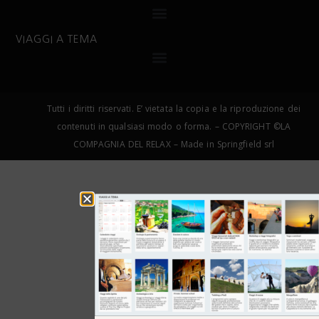
VIAGGI A TEMA
Tutti i diritti riservati. E’ vietata la copia e la riproduzione dei
contenuti in qualsiasi modo o forma. – COPYRIGHT ©LA
COMPAGNIA DEL RELAX – Made in Springfield srl