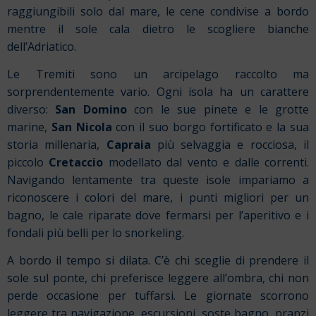
raggiungibili solo dal mare, le cene condivise a bordo
mentre il sole cala dietro le scogliere bianche
dell’Adriatico.
Le Tremiti sono un arcipelago raccolto ma
sorprendentemente vario. Ogni isola ha un carattere
diverso:
San Domino
con le sue pinete e le grotte
marine,
San Nicola
con il suo borgo fortificato e la sua
storia millenaria,
Capraia
più selvaggia e rocciosa, il
piccolo
Cretaccio
modellato dal vento e dalle correnti.
Navigando lentamente tra queste isole impariamo a
riconoscere i colori del mare, i punti migliori per un
bagno, le cale riparate dove fermarsi per l’aperitivo e i
fondali più belli per lo snorkeling.
A bordo il tempo si dilata. C’è chi sceglie di prendere il
sole sul ponte, chi preferisce leggere all’ombra, chi non
perde occasione per tuffarsi. Le giornate scorrono
leggere tra navigazione, escursioni, soste bagno, pranzi