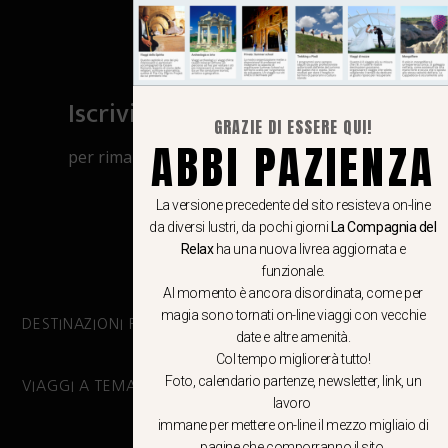
Iscriviti al canale Whatsapp
GRAZIE DI ESSERE QUI!
ABBI PAZIENZA
per rimanere aggiornato su viaggi, eventi
e notizie!
La versione precedente del sito resisteva on-line
da diversi lustri, da pochi giorni
La Compagnia del
CLICCA QUI
Relax
ha una nuova livrea aggiornata e
funzionale.
Al momento è ancora disordinata, come per
magia sono tornati on-line viaggi con vecchie
DESTINAZIONI PRINCIPALI
date e altre amenità.
Col tempo migliorerà tutto!
Foto, calendario partenze, newsletter, link, un
VIAGGI A TEMA
lavoro
immane per mettere on-line il mezzo migliaio di
pagine che comporranno il sito.