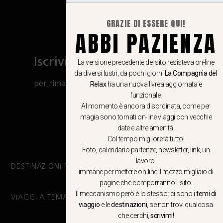
GRAZIE DI ESSERE QUI!
ABBI PAZIENZA
Iscriviti al canale Whatsapp
La versione precedente del sito resisteva on-line
da diversi lustri, da pochi giorni
La Compagnia del
per rimanere aggiornato su viaggi, eventi
Relax
ha una nuova livrea aggiornata e
e notizie!
funzionale.
Al momento è ancora disordinata, come per
magia sono tornati on-line viaggi con vecchie
CLICCA QUI
date e altre amenità.
Col tempo migliorerà tutto!
Foto, calendario partenze, newsletter, link, un
lavoro
DESTINAZIONI PRINCIPALI
immane per mettere on-line il mezzo migliaio di
pagine che comporranno il sito.
Il meccanismo però è lo stesso: ci sono i
temi di
VIAGGI A TEMA
viaggio
e le
destinazioni
, se non trovi qualcosa
che cerchi,
scrivimi!