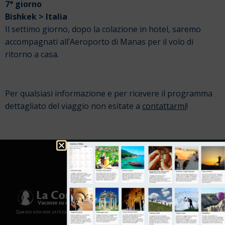
7° giorno
Bishkek > Italia
Il settimo giorno, dopo la colazione in hotel, saremo
accompagnati all’Aeroporto di Manas per il volo di
ritorno a casa.
Per qualsiasi informazione e per ricevere il programma
dettagliato del viaggio non esitate a
contattarmi
!
Questo sito non utilizza cookies e non memorizza in alcun modo le tue informazioni