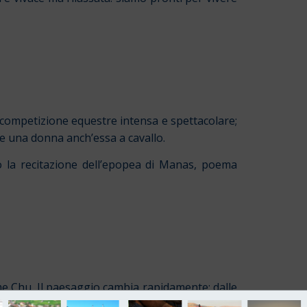
 competizione equestre intensa e spettacolare;
ue una donna anch’essa a cavallo.
mo la recitazione dell’epopea di Manas, poema
ume Chu. Il paesaggio cambia rapidamente: dalle