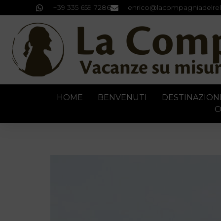
+39 335 659 7286
enrico@lacompagniadelrel
HOME
BENVENUTI
DESTINAZION
C