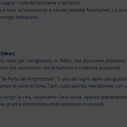
a segue i ritmi del bestiame e del clima.
o fare un’escursione a cavallo (attività facoltative). La s
avvolge l’altopiano.
(250km)
 noto per l’artigianato in feltro. Qui possiamo assistere, 
ici che raccontano storie familiari e credenze ancestrali.
la Perla del Kirghizistan”. È uno dei laghi alpini più grand
al campo di yurte di Oimo Tash, sulla sponda meridionale, con
 lungo la riva, respiriamo l’aria tersa, oppure partecipiam
ila, pratica antichissima delle popolazioni nomadi.