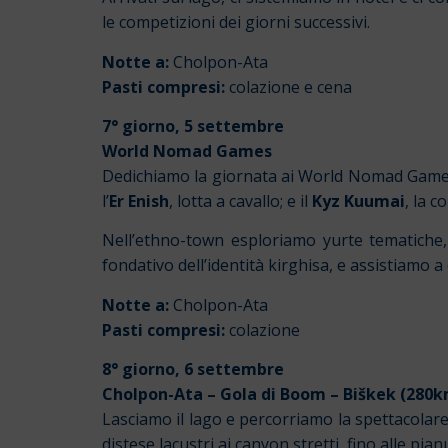
le competizioni dei giorni successivi.
Notte a:
Cholpon-Ata
Pasti compresi:
colazione e cena
7° giorno, 5 settembre
World Nomad Games
Dedichiamo la giornata ai World Nomad Games. 
l’
Er Enish
, lotta a cavallo; e il
Kyz Kuumai
, la 
Nell’ethno-town esploriamo yurte tematiche, 
fondativo dell’identità kirghisa, e assistiamo a
Notte a:
Cholpon-Ata
Pasti compresi:
colazione
8° giorno, 6 settembre
Cholpon-Ata – Gola di Boom – Biškek (280
Lasciamo il lago e percorriamo la spettacolare
distese lacustri ai canyon stretti, fino alle pi