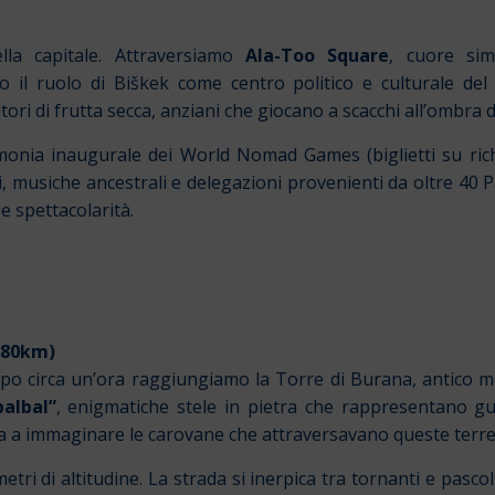
lla capitale. Attraversiamo
Ala-Too Square
, cuore simb
il ruolo di Biškek come centro politico e culturale del
tori di frutta secca, anziani che giocano a scacchi all’ombra d
nia inaugurale dei World Nomad Games (biglietti su richies
i, musiche ancestrali e delegazioni provenienti da oltre 40 P
e spettacolarità.
(380km)
opo circa un’ora raggiungiamo la Torre di Burana, antico mi
balbal”
, enigmatiche stele in pietra che rappresentano gue
iuta a immaginare le carovane che attraversavano queste terre
ri di altitudine. La strada si inerpica tra tornanti e pasco