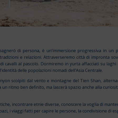
ompagnerò di persona, è un’immersione progressiva in un
dizioni e relazioni. Attraverseremo città di impronta soviet
di cavalli al pascolo. Dormiremo in yurta affacciati su lagh
identità delle popolazioni nomadi dell’Asia Centrale.
yon scolpiti dal vento e montagne del Tien Shan, alterna
à un ritmo ben definito, ma lascerà spazio anche alla curiosit
iche, incontrare etnie diverse, conoscere la voglia di manten
zi, i viaggi fatti per capire le persone, la condivisione di e