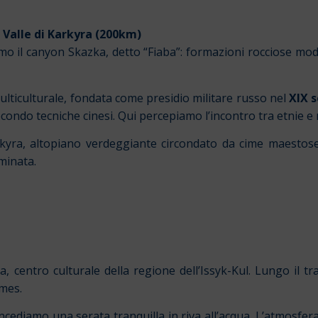
 Valle di Karkyra (200km)
o il canyon Skazka, detto “Fiaba”: formazioni rocciose mode
multiculturale, fondata come presidio militare russo nel
XIX 
econdo tecniche cinesi. Qui percepiamo l’incontro tra etnie e r
kyra, altopiano verdeggiante circondato da cime maestose. B
minata.
centro culturale della regione dell’Issyk-Kul. Lungo il tra
ames.
concediamo una serata tranquilla in riva all’acqua. L’atmosfer