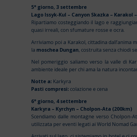
5° giorno, 3 settembre
Lago Issyk-Kul – Canyon Skazka – Karakol –
Ripartiamo costeggiando il lago e raggiungiam
quasi irreali, con sfumature rosse e ocra.
Arriviamo poi a Karakol, cittadina dall’anima 
la
moschea Dungan
, costruita senza chiodi s
Nel pomeriggio saliamo verso la valle di Kar
ambiente ideale per chi ama la natura inconta
Notte a:
Karkyra
Pasti compresi:
colazione e cena
6° giorno, 4 settembre
Karkyra – Kyrchyn – Cholpon-Ata (200km)
Scendiamo dalle montagne verso Cholpon-Ata, 
utilizzata per eventi legati ai World Nomad G
Arrivati sul lago, ci sistemiamo in hotel e ci 