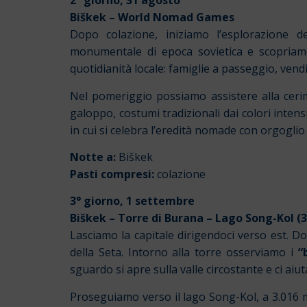
2° giorno, 31 agosto
Biškek – World Nomad Games
Dopo colazione, iniziamo l’esplorazione de
monumentale di epoca sovietica e scopriamo 
quotidianità locale: famiglie a passeggio, vendi
Nel pomeriggio possiamo assistere alla cerimo
galoppo, costumi tradizionali dai colori intens
in cui si celebra l’eredità nomade con orgoglio 
Notte a:
Biškek
Pasti compresi:
colazione
3° giorno, 1 settembre
Biškek – Torre di Burana – Lago Song-Kol 
Lasciamo la capitale dirigendoci verso est. D
della Seta. Intorno alla torre osserviamo i
“
sguardo si apre sulla valle circostante e ci a
Proseguiamo verso il lago Song-Kol, a 3.016 met