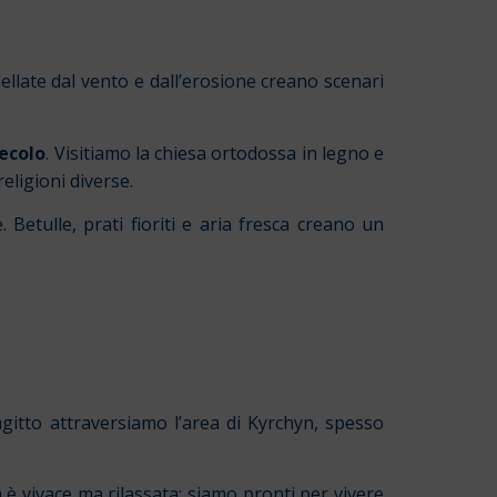
llate dal vento e dall’erosione creano scenari
secolo
. Visitiamo la chiesa ortodossa in legno e
eligioni diverse.
etulle, prati fioriti e aria fresca creano un
gitto attraversiamo l’area di Kyrchyn, spesso
a è vivace ma rilassata: siamo pronti per vivere