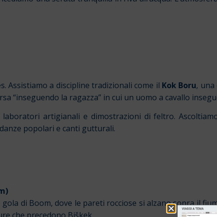
Assistiamo a discipline tradizionali come il
Kok Boru
, una
corsa “inseguendo la ragazza” in cui un uomo a cavallo inseg
laboratori artigianali e dimostrazioni di feltro. Ascoltia
 danze popolari e canti gutturali.
km)
 gola di Boom, dove le pareti rocciose si alzano sopra il fi
anure che precedono Biškek.