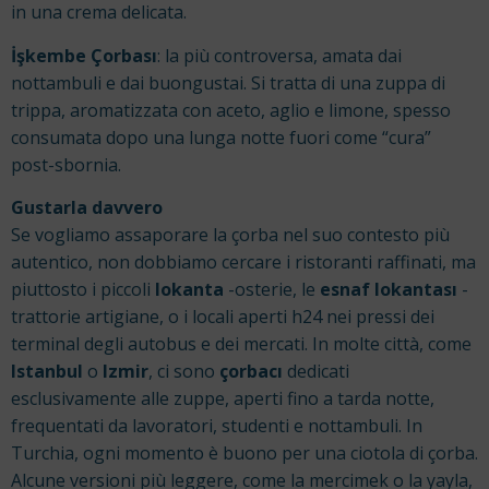
in una crema delicata.
İşkembe Çorbası
: la più controversa, amata dai
nottambuli e dai buongustai. Si tratta di una zuppa di
trippa, aromatizzata con aceto, aglio e limone, spesso
consumata dopo una lunga notte fuori come “cura”
post-sbornia.
Gustarla davvero
Se vogliamo assaporare la çorba nel suo contesto più
autentico, non dobbiamo cercare i ristoranti raffinati, ma
piuttosto i piccoli
lokanta
-osterie, le
esnaf lokantası
-
trattorie artigiane, o i locali aperti h24 nei pressi dei
terminal degli autobus e dei mercati. In molte città, come
Istanbul
o
Izmir
, ci sono
çorbacı
dedicati
esclusivamente alle zuppe, aperti fino a tarda notte,
frequentati da lavoratori, studenti e nottambuli.
In
Turchia, ogni momento è buono per una ciotola di çorba.
Alcune versioni più leggere, come la mercimek o la yayla,