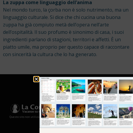
La zuppa come linguaggio dell’anima
Nel mondo turco, la çorba non è solo nutrimento, ma un
linguaggio culturale. Si dice che chi cucina una buona
zuppa ha già compiuto metà dell’opera nell’arte
dell’ospitalità. Il suo profumo è sinonimo di casa, i suoi
ingredienti parlano di stagioni, territori e affetti. È un
piatto umile, ma proprio per questo capace di raccontare
con sincerità la cultura che lo ha generato.
Questo sito non utilizza cookies e non memorizza in alcun modo le tue informazioni