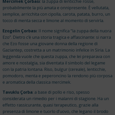
Mercimek Çorbası
: la zuppa di lenticchie rosse,
probabilmente la più amata e onnipresente. È vellutata,
semplice, arricchita con cipolla, carota, patata, burro, un
tocco di menta secca e limone al momento di servirla.
Ezogelin Çorbası
: Il nome significa “la zuppa della nuora
Ezo”. Dietro c’è una storia tragica e affascinante: si narra
che Ezo fosse una giovane donna della regione di
Gaziantep, costretta a un matrimonio infelice in Siria. La
leggenda vuole che questa zuppa, che lei preparava con
amore e nostalgia, sia diventata il simbolo del legame
con la patria lontana. Riso, bulgur (cereale), lenticchie,
pomodoro, menta e peperoncino la rendono più corposa
e aromatica della classica mercimek.
Tavuklu Çorba
: a base di pollo e riso, spesso
considerata un rimedio per i malanni di stagione. Ha un
effetto rassicurante, quasi terapeutico, grazie alla
presenza di limone e tuorlo d’uovo, che legano il brodo