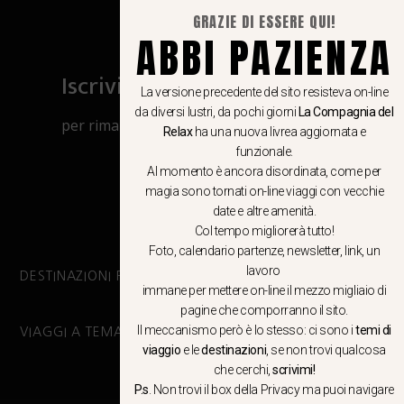
GRAZIE DI ESSERE QUI!
ABBI PAZIENZA
Iscriviti al canale Whatsapp
La versione precedente del sito resisteva on-line
da diversi lustri, da pochi giorni
La Compagnia del
per rimanere aggiornato su viaggi, eventi
Relax
ha una nuova livrea aggiornata e
e notizie!
funzionale.
Al momento è ancora disordinata, come per
magia sono tornati on-line viaggi con vecchie
CLICCA QUI
date e altre amenità.
Col tempo migliorerà tutto!
Foto, calendario partenze, newsletter, link, un
lavoro
DESTINAZIONI PRINCIPALI
immane per mettere on-line il mezzo migliaio di
pagine che comporranno il sito.
Il meccanismo però è lo stesso: ci sono i
temi di
VIAGGI A TEMA
viaggio
e le
destinazioni
, se non trovi qualcosa
che cerchi,
scrivimi!
P.s
. Non trovi il box della Privacy ma
puoi navigare