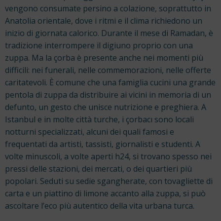
vengono consumate persino a colazione, soprattutto in
Anatolia orientale, dove i ritmi e il clima richiedono un
inizio di giornata calorico. Durante il mese di Ramadan, è
tradizione interrompere il digiuno proprio con una
zuppa.
Ma la çorba è presente anche nei momenti più
difficili: nei funerali, nelle commemorazioni, nelle offerte
caritatevoli. È comune che una famiglia cucini una grande
pentola di zuppa da distribuire ai vicini in memoria di un
defunto, un gesto che unisce nutrizione e preghiera.
A
Istanbul e in molte città turche, i çorbacı sono locali
notturni specializzati, alcuni dei quali famosi e
frequentati da artisti, tassisti, giornalisti e studenti. A
volte minuscoli, a volte aperti h24, si trovano spesso nei
pressi delle stazioni, dei mercati, o dei quartieri più
popolari. Seduti su sedie sgangherate, con tovagliette di
carta e un piattino di limone accanto alla zuppa, si può
ascoltare l’eco più autentico della vita urbana turca.