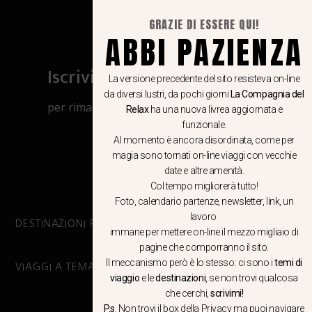
GRAZIE DI ESSERE QUI!
ABBI PAZIENZA
Iscriviti al canale Whatsapp
La versione precedente del sito resisteva on-line
da diversi lustri, da pochi giorni
La Compagnia del
per rimanere aggiornato su viaggi, eventi
Relax
ha una nuova livrea aggiornata e
e notizie!
funzionale.
Al momento è ancora disordinata, come per
magia sono tornati on-line viaggi con vecchie
CLICCA QUI
date e altre amenità.
Col tempo migliorerà tutto!
Foto, calendario partenze, newsletter, link, un
lavoro
DESTINAZIONI PRINCIPALI
immane per mettere on-line il mezzo migliaio di
pagine che comporranno il sito.
Il meccanismo però è lo stesso: ci sono i
temi di
VIAGGI A TEMA
viaggio
e le
destinazioni
, se non trovi qualcosa
che cerchi,
scrivimi!
P.s
. Non trovi il box della Privacy ma
puoi navigare