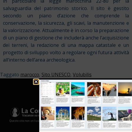
in particolare la legge marocchina 22-80 per la
salvaguardia del patrimonio storico. Il sito è gestito
secondo un piano d’azione che comprende la
conservazione, la sicurezza, gli scavi, la manutenzione e
la valorizzazione. Attualmente è in corso la preparazione
di un piano di gestione che includerà anche l’acquisizione
dei terreni, la redazione di una mappa catastale e un
progetto di sviluppo volto a regolare ogni futura attività
all’interno dell’area archeologica.
Taggato
marocco
,
Sito UNESCO
,
Volubilis
Questo sito non utilizza cookies e non memorizza in alcun modo le tue informazioni