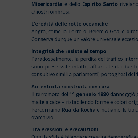
Misericórdia
e dello
Espírito Santo
rivelano
chiostri ombrosi.
L’eredità delle rotte oceaniche
Angra, come la Torre di Belém o Goa, è dirett
Conserva dunque un valore universale eccezion
Integrità che resiste al tempo
Paradossalmente, la perdita del traffico intern
sono preservate intatte, affiancate dai due
consultive simili a parlamenti) portoghesi del
Autenticità ricostruita con cura
Il terremoto del
1° gennaio
1980
danneggiò gr
malte a calce – ristabilendo forme e colori orig
Percorriamo
Rua da Rocha
e notiamo le tipic
d’archivio.
Tra Pressioni e Precauzioni
Oggi la sfida è bilanciare crescita demografica