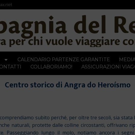
ax.net
I
CALENDARIO PARTENZE GARANTITE
MEDI
ONTATTI
COLLABORIAMO!
ASSICURAZIONI VIAG
Centro storico di Angra do Heroísmo
mprendiamo subito perché, per oltre tre secoli, sia stata la
onche naturali, protette dalle colline circostanti, offrivan
ate. Passeggiando lungo il molo, notiamo ancora i segni