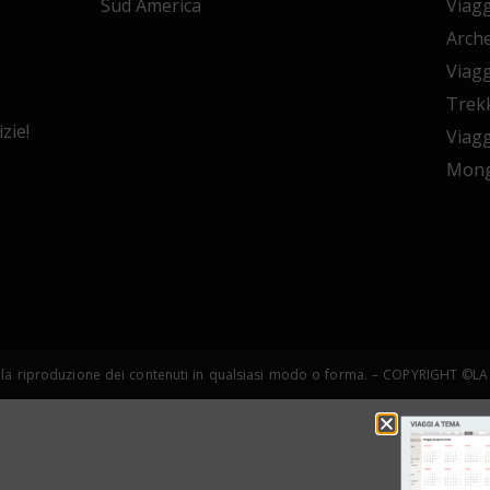
Sud America
Viagg
Arche
Viagg
Trekk
zie!
Viagg
Mong
copia e la riproduzione dei contenuti in qualsiasi modo o forma. – COPYRIGHT 