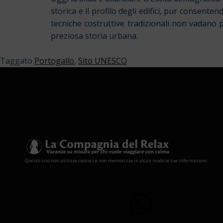
storica e il profilo degli edifici, pur consent
tecniche costruttive tradizionali non vadano 
preziosa storia urbana.
Taggato
Portogallo
,
Sito UNESCO
Questo sito non utilizza cookies e non memorizza in alcun modo le tue informazioni