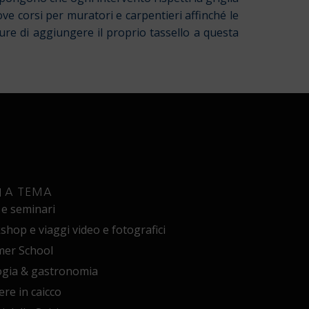
ove corsi per muratori e carpentieri affinché le
ure di aggiungere il proprio tassello a questa
I A TEMA
 e seminari
hop e viaggi video e fotografici
er School
ogia & gastronomia
ere in caicco