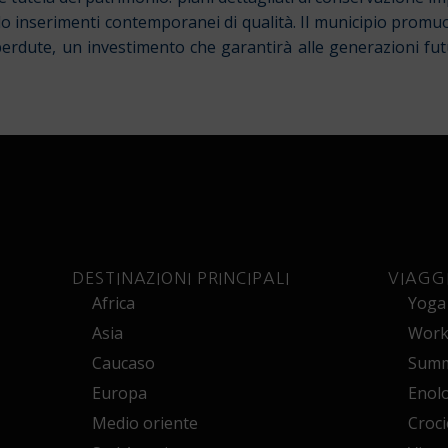
endo inserimenti contemporanei di qualità. Il municipio promu
perdute, un investimento che garantirà alle generazioni fut
DESTINAZIONI PRINCIPALI
VIAGG
Africa
Yoga
Asia
Works
Caucaso
Summ
Europa
Enol
Medio oriente
Croci