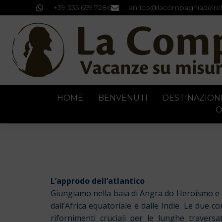
+39 335 659 7286
enrico@lacompagniadelrel
HOME
BENVENUTI
DESTINAZION
C
L’approdo dell’atlantico
Giungiamo nella baia di Angra do Heroísmo e co
dall’Africa equatoriale e dalle Indie. Le due c
rifornimenti cruciali per le lunghe travers