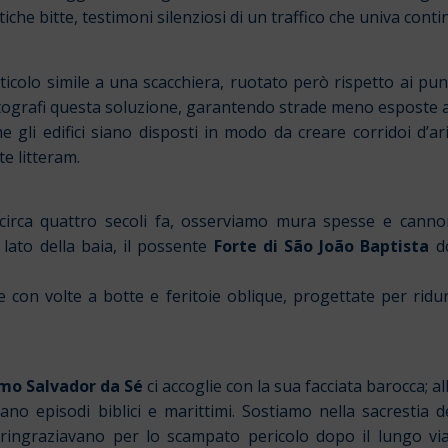
che bitte, testimoni silenziosi di un traffico che univa contin
icolo simile a una scacchiera, ruotato però rispetto ai punt
tografi questa soluzione, garantendo strade meno esposte all
gli edifici siano disposti in modo da creare corridoi d’ar
e litteram.
 circa quattro secoli fa, osserviamo mura spesse e canno
o lato della baia, il possente
Forte di São João Baptista
do
on volte a botte e feritoie oblique, progettate per ridurre 
mo Salvador da Sé
ci accoglie con la sua facciata barocca; all’
ano episodi biblici e marittimi. Sostiamo nella sacresti
ringraziavano per lo scampato pericolo dopo il lungo via