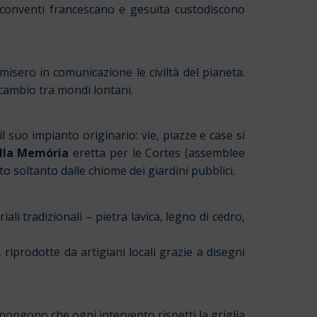
 conventi francescano e gesuita custodiscono
isero in comunicazione le civiltà del pianeta.
scambio tra mondi lontani.
l suo impianto originario: vie, piazze e case si
lla Memória
eretta per le Cortes (assemblee
o soltanto dalle chiome dei giardini pubblici.
i tradizionali – pietra lavica, legno di cedro,
riprodotte da artigiani locali grazie a disegni
mpongono che ogni intervento rispetti la griglia