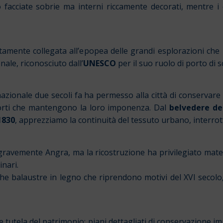
 facciate sobrie ma interni riccamente decorati, mentre i
amente collegata all’epopea delle grandi esplorazioni che m
ale, riconosciuto dall’
UNESCO
per il suo ruolo di porto di 
azionale due secoli fa ha permesso alla città di conservare i
 forti che mantengono la loro imponenza. Dal
belvedere de
1830
, apprezziamo la continuità del tessuto urbano, interrott
avemente Angra, ma la ricostruzione ha privilegiato material
inari.
he balaustre in legno che riprendono motivi del XVI secolo, 
 e tutela del patrimonio: piani dettagliati di conservazione i