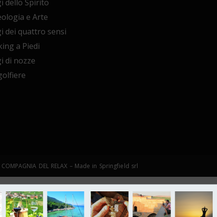
i dello Spirito
ologia e Arte
i dei quattro sensi
ing a Piedi
i di nozze
olfiere
©LA COMPAGNIA DEL RELAX – Made in Springfield srl