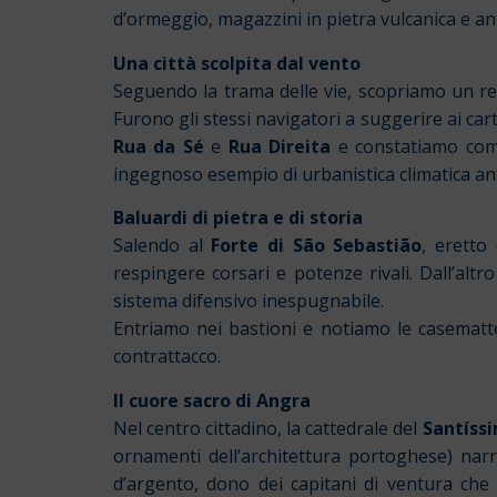
d’ormeggio, magazzini in pietra vulcanica e anti
Una città scolpita dal vento
Seguendo la trama delle vie, scopriamo un ret
Furono gli stessi navigatori a suggerire ai car
Rua da Sé
e
Rua Direita
e constatiamo come 
ingegnoso esempio di urbanistica climatica ant
Baluardi di pietra e di storia
Salendo al
Forte di São Sebastião
, eretto
respingere corsari e potenze rivali.
Dall’altr
sistema difensivo inespugnabile.
Entriamo nei bastioni e notiamo le casematte c
contrattacco.
Il cuore sacro di Angra
Nel centro cittadino, la cattedrale del
Santíssi
ornamenti dell’architettura portoghese) narr
d’argento, dono dei capitani di ventura che 