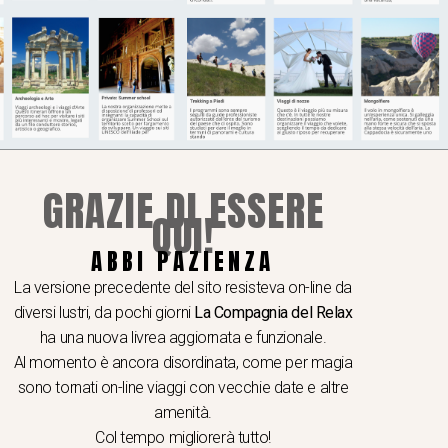
l’identità urbana. Inoltre, si sta lavorando
la città.
GRAZIE DI ESSERE
QUI!
ABBI PAZIENZA
I A TEMA
 e seminari
La versione precedente del sito resisteva on-line da
hop e viaggi video e fotografici
diversi lustri, da pochi giorni
La Compagnia del Relax
er School
ha una nuova livrea aggiornata e funzionale.
Al momento è ancora disordinata, come per magia
ogia & gastronomia
sono tornati on-line viaggi con vecchie date e altre
ere in caicco
amenità.
i dello Spirito
Col tempo migliorerà tutto!