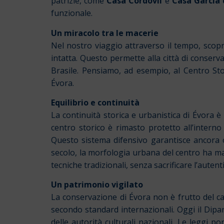
patrizie, come
Casa Cordovil
e
Casa Garcia
funzionale.
Un miracolo tra le macerie
Nel nostro viaggio attraverso il tempo, scop
intatta. Questo permette alla città di conserv
Brasile. Pensiamo, ad esempio, al Centro Sto
Évora.
Equilibrio e continuità
La continuità storica e urbanistica di Évora è 
centro storico è rimasto protetto all’intern
Questo sistema difensivo garantisce ancora o
secolo, la morfologia urbana del centro ha mant
tecniche tradizionali, senza sacrificare l’autent
Un patrimonio vigilato
La conservazione di Évora non è frutto del c
secondo standard internazionali. Oggi il Dipa
delle autorità culturali nazionali. Le leggi 