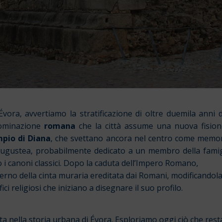
ora, avvertiamo la stratificazione di oltre duemila anni di 
dominazione
romana
che la città assume una nuova fisiono
pio di Diana
, che svettano ancora nel centro come memori
augustea, probabilmente dedicato a un membro della famigli
i canoni classici.
Dopo la caduta dell’Impero Romano,
interno della cinta muraria ereditata dai Romani, modificando
ici religiosi che iniziano a disegnare il suo profilo.
ta nella storia urbana di Évora. Esploriamo oggi ciò che rest