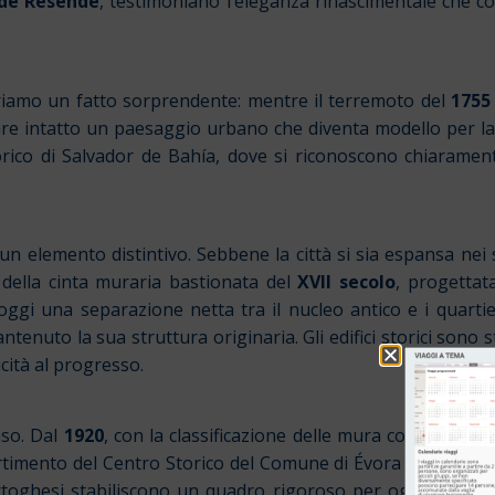
 de Resende
, testimoniano l’eleganza rinascimentale che co
riamo un fatto sorprendente: mentre il terremoto del
1755
are intatto un paesaggio urbano che diventa modello per la 
rico di Salvador de Bahía, dove si riconoscono chiarament
un elemento distintivo. Sebbene la città si sia espansa nei 
o della cinta muraria bastionata del
XVII secolo
, progettat
ggi una separazione netta tra il nucleo antico e i quart
enuto la sua struttura originaria. Gli edifici storici sono sta
icità al progresso.
aso. Dal
1920
, con la classificazione delle mura come bene na
rtimento del Centro Storico del Comune di Évora coordina il 
portoghesi stabiliscono un quadro rigoroso per ogni interve