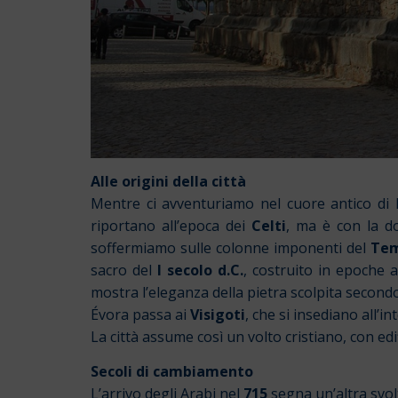
Alle origini della città
Mentre ci avventuriamo nel cuore antico di Év
riportano all’epoca dei
Celti
, ma è con la 
soffermiamo sulle colonne imponenti del
Tem
sacro del
I secolo d.C.
, costruito in epoche 
mostra l’eleganza della pietra scolpita secondo 
Évora passa ai
Visigoti
, che si insediano all’
La città assume così un volto cristiano, con edif
Secoli di cambiamento
L’arrivo degli Arabi nel
715
segna un’altra svol