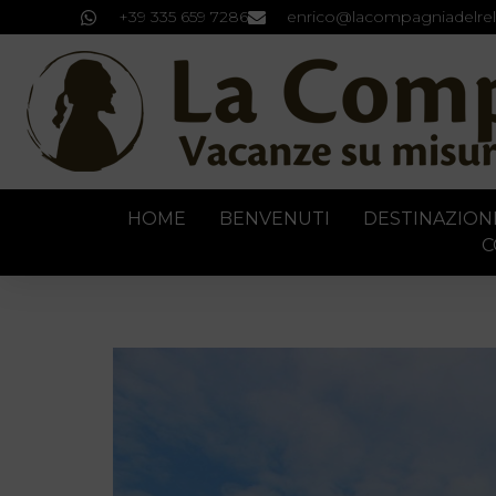
+39 335 659 7286
enrico@lacompagniadelrel
HOME
BENVENUTI
DESTINAZION
C