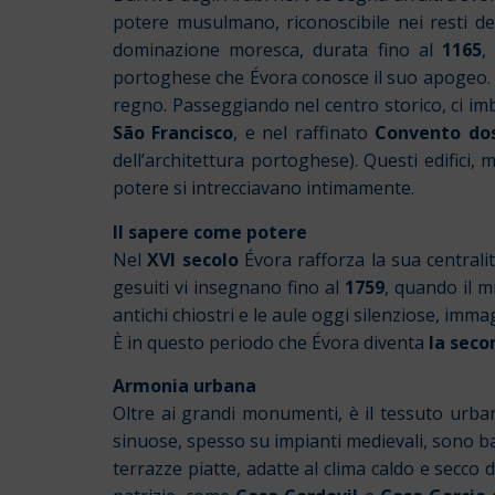
potere musulmano, riconoscibile nei resti de
dominazione moresca, durata fino al
1165
,
portoghese che Évora conosce il suo apogeo. 
regno. Passeggiando nel centro storico, ci i
São Francisco
, e nel raffinato
Convento dos
dell’architettura portoghese). Questi edifici, m
potere si intrecciavano intimamente.
Il sapere come potere
Nel
XVI secolo
Évora rafforza la sua centralit
gesuiti vi insegnano fino al
1759
, quando il m
antichi chiostri e le aule oggi silenziose, imm
È in questo periodo che Évora diventa
la seco
Armonia urbana
Oltre ai grandi monumenti, è il tessuto urban
sinuose, spesso su impianti medievali, sono bas
terrazze piatte, adatte al clima caldo e secco