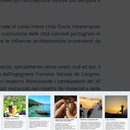
nvive con l’architettura minore più semplice e
rade al suolo intere città, Évora rimane quasi
costruzione delle città coloniali portoghesi in
e le influenze architettoniche provenienti da
secoli, specialmente verso ovest, sud ed est, il
a dall’ingegnere francese Nicolas de Langres.
ieri moderni. Nonostante i cambiamenti del XX
ti restaurati nel rispetto dei materiali e delle
zionale, si sono attuati interventi sistematici
piano di gestione, con il sostegno finanziario
nto che possa alterare il paesaggio culturale.