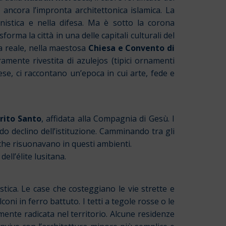
ancora l’impronta architettonica islamica. La
anistica e nella difesa. Ma è sotto la corona
forma la città in una delle capitali culturali del
va reale, nella maestosa
Chiesa e Convento di
ramente rivestita di azulejos (tipici ornamenti
se, ci raccontano un’epoca in cui arte, fede e
irito Santo
, affidata alla Compagnia di Gesù. I
o declino dell’istituzione. Camminando tra gli
a che risuonavano in questi ambienti.
ell’élite lusitana.
tica. Le case che costeggiano le vie strette e
ni in ferro battuto. I tetti a tegole rosse o le
mente radicata nel territorio. Alcune residenze