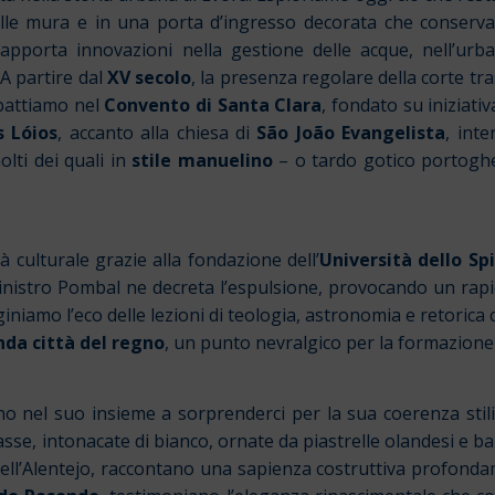
lle mura e in una porta d’ingresso decorata che conserva 
 apporta innovazioni nella gestione delle acque, nell’urb
A partire dal
XV secolo
, la presenza regolare della corte tras
mbattiamo nel
Convento di Santa Clara
, fondato su iniziati
 Lóios
, accanto alla chiesa di
São João Evangelista
, inte
olti dei quali in
stile manuelino
– o tardo gotico portoghe
à culturale grazie alla fondazione dell’
Università dello Sp
inistro Pombal ne decreta l’espulsione, provocando un rapid
aginiamo l’eco delle lezioni di teologia, astronomia e retoric
nda città del regno
, un punto nevralgico per la formazione d
o nel suo insieme a sorprenderci per la sua coerenza stilis
se, intonacate di bianco, ornate da piastrelle olandesi e balco
 dell’Alentejo, raccontano una sapienza costruttiva profonda