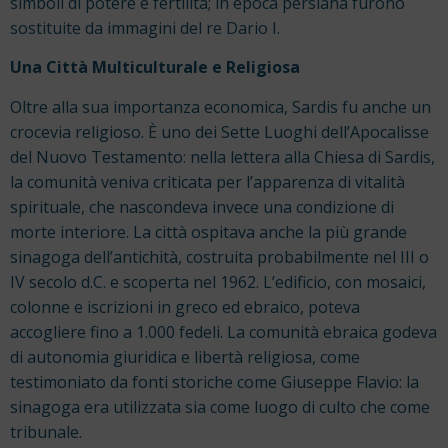
simboli di potere e fertilità; in epoca persiana furono
sostituite da immagini del re Dario I.
Una Città Multiculturale e Religiosa
Oltre alla sua importanza economica, Sardis fu anche un
crocevia religioso. È uno dei Sette Luoghi dell’Apocalisse
del Nuovo Testamento: nella lettera alla Chiesa di Sardis,
la comunità veniva criticata per l’apparenza di vitalità
spirituale, che nascondeva invece una condizione di
morte interiore. La città ospitava anche la più grande
sinagoga dell’antichità, costruita probabilmente nel III o
IV secolo d.C. e scoperta nel 1962. L’edificio, con mosaici,
colonne e iscrizioni in greco ed ebraico, poteva
accogliere fino a 1.000 fedeli. La comunità ebraica godeva
di autonomia giuridica e libertà religiosa, come
testimoniato da fonti storiche come Giuseppe Flavio: la
sinagoga era utilizzata sia come luogo di culto che come
tribunale.