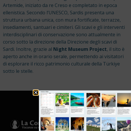
Artemide, iniziato da re Creso e completato in epoca
ellenistica. Secondo l’UNESCO, Sardis presenta una
struttura urbana unica, con mura fortificate, terrazze,
insediamenti, santuari e cimiteri. Gli scavi e gli interventi
interdisciplinari di conservazione sono attualmente in
corso sotto la direzione della Direzione degli scavi di
Sardi. Inoltre, grazie al
Night Museum Project
, il sito è
aperto anche in orario serale, permettendo ai visitatori
di esplorare il ricco patrimonio culturale della Türkiye
sotto le stelle.