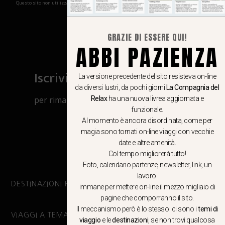
Questo sito non utilizza cookies e non memorizza in alcun modo le tue informazioni
GRAZIE DI ESSERE QUI!
ABBI PAZIENZA
Iscriviti al canale Whatsapp
La versione precedente del sito resisteva on-line
da diversi lustri, da pochi giorni
La Compagnia del
per rimanere aggiornato su viaggi, eventi
Relax
ha una nuova livrea aggiornata e
funzionale.
e notizie!
Al momento è ancora disordinata, come per
magia sono tornati on-line viaggi con vecchie
CLICCA QUI
date e altre amenità.
Col tempo migliorerà tutto!
Foto, calendario partenze, newsletter, link, un
lavoro
DESTINAZIONI PRINCIPALI
immane per mettere on-line il mezzo migliaio di
pagine che comporranno il sito.
Il meccanismo però è lo stesso: ci sono i
temi di
VIAGGI A TEMA
viaggio
e le
destinazioni
, se non trovi qualcosa