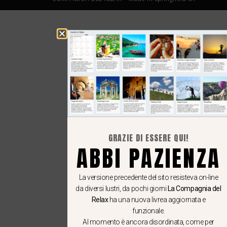
GRAZIE DI ESSERE QUI!
ABBI PAZIENZA
La versione precedente del sito resisteva on-line
da diversi lustri, da pochi giorni
La Compagnia del
Relax
ha una nuova livrea aggiornata e
funzionale.
Al momento è ancora disordinata, come per