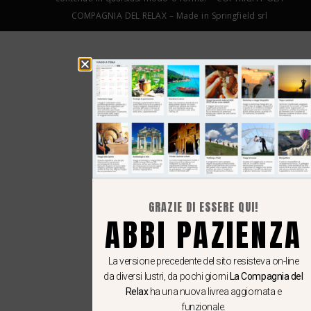
COMPAGNIA DEL RELAX – Made in Springfield srl
GRAZIE DI ESSERE QUI!
ABBI PAZIENZA
La versione precedente del sito resisteva on-line
da diversi lustri, da pochi giorni
La Compagnia del
Relax
ha una nuova livrea aggiornata e
funzionale.