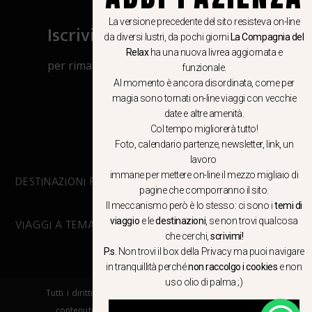
La versione precedente del sito resisteva on-line
Iscriviti al canale Whatsapp
da diversi lustri, da pochi giorni
La Compagnia del
Relax
ha una nuova livrea aggiornata e
per rimanere aggiornato su viaggi, eventi
funzionale.
e notizie!
Al momento è ancora disordinata, come per
magia sono tornati on-line viaggi con vecchie
date e altre amenità.
CLICCA QUI
Col tempo migliorerà tutto!
Foto, calendario partenze, newsletter, link, un
lavoro
immane per mettere on-line il mezzo migliaio di
DESTINAZIONI PRINCIPALI
pagine che comporranno il sito.
Il meccanismo però è lo stesso: ci sono i
temi di
viaggio
e le
destinazioni
, se non trovi qualcosa
VIAGGI A TEMA
che cerchi,
scrivimi!
P.s
. Non trovi il box della Privacy ma
puoi navigare
in tranquillità
perché
non raccolgo i cookies
e non
uso olio di palma ;)
Tutti i diritti riservati. E’ vietata la copia e la riproduzione dei
contenuti in qualsiasi modo o forma. – COPYRIGHT ©LA