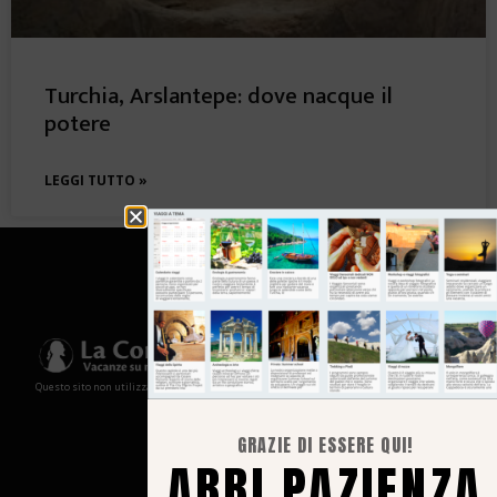
Turchia, Arslantepe: dove nacque il
potere
LEGGI TUTTO »
Questo sito non utilizza cookies e non memorizza in alcun modo le tue informazioni
GRAZIE DI ESSERE QUI!
ABBI PAZIENZA