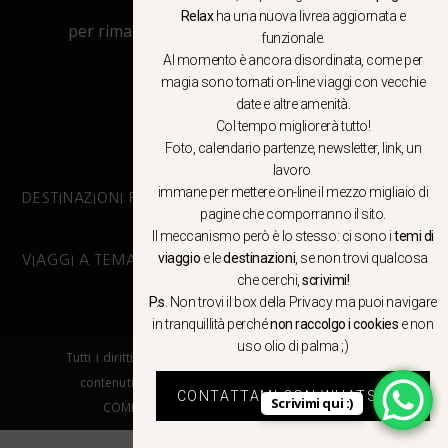
Relax
ha una nuova livrea aggiornata e
per rimanere aggiornato su viaggi, eventi
funzionale.
e notizie!
Al momento è ancora disordinata, come per
magia sono tornati on-line viaggi con vecchie
date e altre amenità.
CLICCA QUI
Col tempo migliorerà tutto!
Foto, calendario partenze, newsletter, link, un
lavoro
immane per mettere on-line il mezzo migliaio di
DESTINAZIONI PRINCIPALI
pagine che comporranno il sito.
Il meccanismo però è lo stesso: ci sono i
temi di
viaggio
e le
destinazioni
, se non trovi qualcosa
VIAGGI A TEMA
che cerchi,
scrivimi!
P.s
. Non trovi il box della Privacy ma
puoi navigare
in tranquillità
perché
non raccolgo i cookies
e non
uso olio di palma ;)
Tutti i diritti riservati. E’ vietata la copia e la riproduzione dei
contenuti in qualsiasi modo o forma. – COPYRIGHT ©LA
CONTATTAMI CON WHATSAPP
Scrivimi qui :)
COMPAGNIA DEL RELAX – Made in Springfield srl