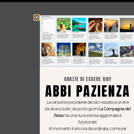
GRAZIE DI ESSERE QUI!
ABBI PAZIENZA
La versione precedente del sito resisteva on-line
da diversi lustri, da pochi giorni
La Compagnia del
Relax
ha una nuova livrea aggiornata e
funzionale.
Al momento è ancora disordinata, come per