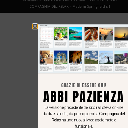
COMPAGNIA DEL RELAX – Made in Springfield srl
GRAZIE DI ESSERE QUI!
ABBI PAZIENZA
La versione precedente del sito resisteva on-line
da diversi lustri, da pochi giorni
La Compagnia del
Relax
ha una nuova livrea aggiornata e
funzionale.