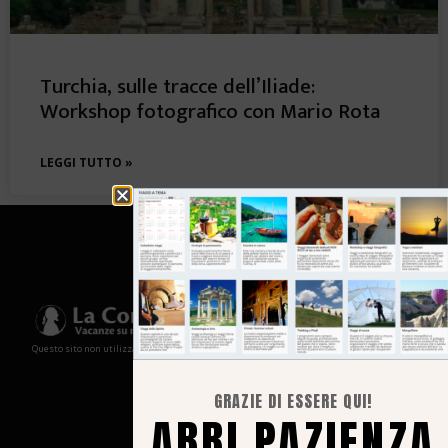
Turchia, sulle tracce dell’Iliade:
Workshop fotografico con Mario Rota
LEGGI TUTTO »
Questo sito non utilizza cookies e non memorizza in alcun modo le tue informazioni
GRAZIE DI ESSERE QUI!
ABBI PAZIENZA