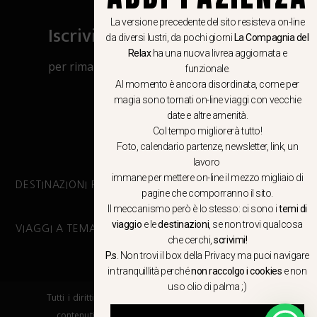
La versione precedente del sito resisteva on-line
Iscriviti al canale Whatsapp
da diversi lustri, da pochi giorni
La Compagnia del
Relax
ha una nuova livrea aggiornata e
per rimanere aggiornato su viaggi, eventi
funzionale.
e notizie!
Al momento è ancora disordinata, come per
magia sono tornati on-line viaggi con vecchie
date e altre amenità.
CLICCA QUI
Col tempo migliorerà tutto!
Foto, calendario partenze, newsletter, link, un
lavoro
immane per mettere on-line il mezzo migliaio di
DESTINAZIONI PRINCIPALI
pagine che comporranno il sito.
Il meccanismo però è lo stesso: ci sono i
temi di
viaggio
e le
destinazioni
, se non trovi qualcosa
VIAGGI A TEMA
che cerchi,
scrivimi!
P.s
. Non trovi il box della Privacy ma
puoi navigare
in tranquillità
perché
non raccolgo i cookies
e non
uso olio di palma ;)
Tutti i diritti riservati. E’ vietata la copia e la riproduzione dei
contenuti in qualsiasi modo o forma. – COPYRIGHT ©LA