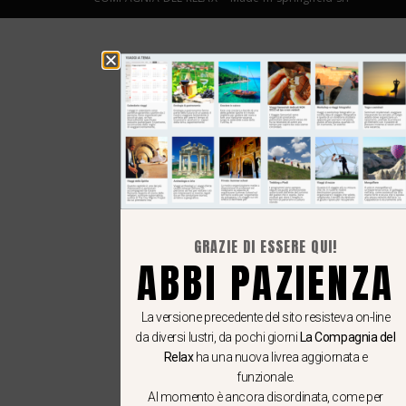
GRAZIE DI ESSERE QUI!
ABBI PAZIENZA
La versione precedente del sito resisteva on-line
da diversi lustri, da pochi giorni
La Compagnia del
Relax
ha una nuova livrea aggiornata e
funzionale.
Al momento è ancora disordinata, come per