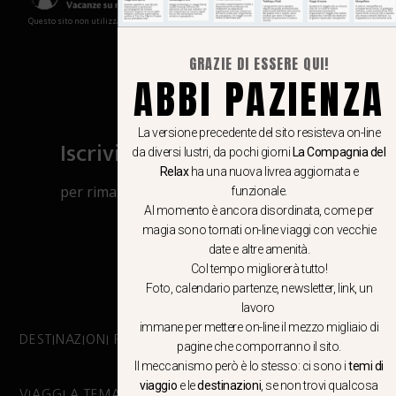
Questo sito non utilizza cookies e non memorizza in alcun modo le tue informazioni
GRAZIE DI ESSERE QUI!
ABBI PAZIENZA
La versione precedente del sito resisteva on-line
Iscriviti al canale Whatsapp
da diversi lustri, da pochi giorni
La Compagnia del
Relax
ha una nuova livrea aggiornata e
per rimanere aggiornato su viaggi, eventi
funzionale.
Al momento è ancora disordinata, come per
e notizie!
magia sono tornati on-line viaggi con vecchie
date e altre amenità.
CLICCA QUI
Col tempo migliorerà tutto!
Foto, calendario partenze, newsletter, link, un
lavoro
immane per mettere on-line il mezzo migliaio di
DESTINAZIONI PRINCIPALI
pagine che comporranno il sito.
Il meccanismo però è lo stesso: ci sono i
temi di
viaggio
e le
destinazioni
, se non trovi qualcosa
VIAGGI A TEMA