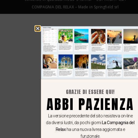
COMPAGNIA DEL RELAX – Made in Springfield srl
GRAZIE DI ESSERE QUI!
ABBI PAZIENZA
La versione precedente del sito resisteva on-line
da diversi lustri, da pochi giorni
La Compagnia del
Relax
ha una nuova livrea aggiornata e
funzionale.