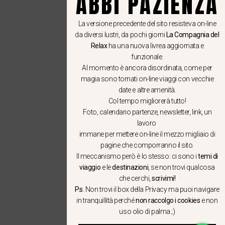
ABBI PAZIENZA
La versione precedente del sito resisteva on-line
da diversi lustri, da pochi giorni
La Compagnia del
Relax
ha una nuova livrea aggiornata e
funzionale.
Al momento è ancora disordinata, come per
magia sono tornati on-line viaggi con vecchie
date e altre amenità.
Col tempo migliorerà tutto!
Foto, calendario partenze, newsletter, link, un
lavoro
immane per mettere on-line il mezzo migliaio di
pagine che comporranno il sito.
Il meccanismo però è lo stesso: ci sono i
temi di
viaggio
e le
destinazioni
, se non trovi qualcosa
che cerchi,
scrivimi!
P.s
. Non trovi il box della Privacy ma
puoi navigare
in tranquillità
perché
non raccolgo i cookies
e non
uso olio di palma ;)